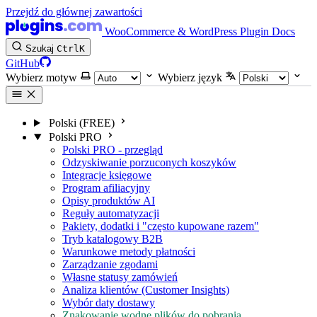
Przejdź do głównej zawartości
WooCommerce & WordPress Plugin Docs
Szukaj
Ctrl
K
GitHub
Wybierz motyw
Wybierz język
Polski (FREE)
Polski PRO
Polski PRO - przegląd
Odzyskiwanie porzuconych koszyków
Integracje księgowe
Program afiliacyjny
Opisy produktów AI
Reguły automatyzacji
Pakiety, dodatki i "często kupowane razem"
Tryb katalogowy B2B
Warunkowe metody płatności
Zarządzanie zgodami
Własne statusy zamówień
Analiza klientów (Customer Insights)
Wybór daty dostawy
Znakowanie wodne plików do pobrania