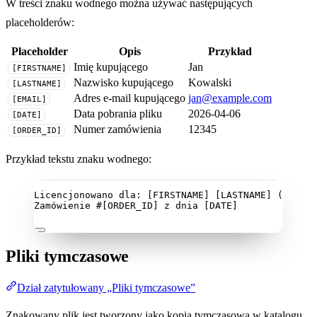
W treści znaku wodnego można używać następujących
placeholderów:
Placeholder
Opis
Przykład
Imię kupującego
Jan
[FIRSTNAME]
Nazwisko kupującego
Kowalski
[LASTNAME]
Adres e-mail kupującego
jan@example.com
[EMAIL]
Data pobrania pliku
2026-04-06
[DATE]
Numer zamówienia
12345
[ORDER_ID]
Przykład tekstu znaku wodnego:
Licencjonowano dla: [FIRSTNAME] [LASTNAME] ([EMAIL
Zamówienie #[ORDER_ID] z dnia [DATE]
Pliki tymczasowe
Dział zatytułowany „Pliki tymczasowe”
Znakowany plik jest tworzony jako kopia tymczasowa w katalogu