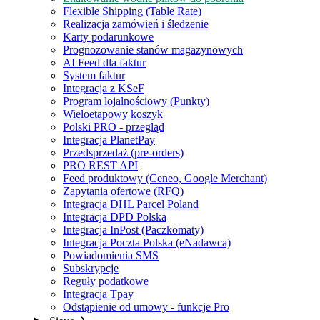
Flexible Shipping (Table Rate)
Realizacja zamówień i śledzenie
Karty podarunkowe
Prognozowanie stanów magazynowych
AI Feed dla faktur
System faktur
Integracja z KSeF
Program lojalnościowy (Punkty)
Wieloetapowy koszyk
Polski PRO - przegląd
Integracja PlanetPay
Przedsprzedaż (pre-orders)
PRO REST API
Feed produktowy (Ceneo, Google Merchant)
Zapytania ofertowe (RFQ)
Integracja DHL Parcel Poland
Integracja DPD Polska
Integracja InPost (Paczkomaty)
Integracja Poczta Polska (eNadawca)
Powiadomienia SMS
Subskrypcje
Reguły podatkowe
Integracja Tpay
Odstąpienie od umowy - funkcje Pro