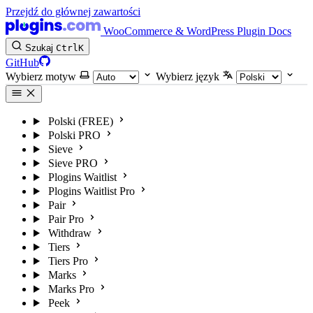
Przejdź do głównej zawartości
WooCommerce & WordPress Plugin Docs
Szukaj
Ctrl
K
GitHub
Wybierz motyw
Wybierz język
Polski (FREE)
Polski PRO
Sieve
Sieve PRO
Plogins Waitlist
Plogins Waitlist Pro
Pair
Pair Pro
Withdraw
Tiers
Tiers Pro
Marks
Marks Pro
Peek