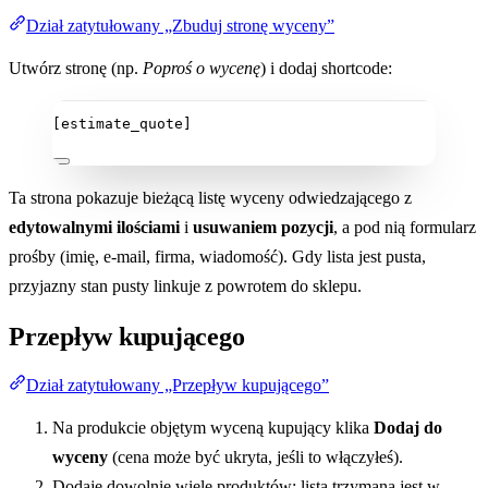
Dział zatytułowany „Zbuduj stronę wyceny”
Utwórz stronę (np.
Poproś o wycenę
) i dodaj shortcode:
[estimate_quote]
Ta strona pokazuje bieżącą listę wyceny odwiedzającego z
edytowalnymi ilościami
i
usuwaniem pozycji
, a pod nią formularz
prośby (imię, e-mail, firma, wiadomość). Gdy lista jest pusta,
przyjazny stan pusty linkuje z powrotem do sklepu.
Przepływ kupującego
Dział zatytułowany „Przepływ kupującego”
Na produkcie objętym wyceną kupujący klika
Dodaj do
wyceny
(cena może być ukryta, jeśli to włączyłeś).
Dodaje dowolnie wiele produktów; lista trzymana jest w