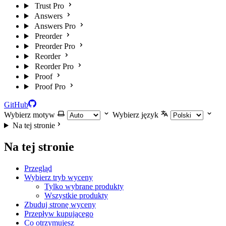
Trust Pro
Answers
Answers Pro
Preorder
Preorder Pro
Reorder
Reorder Pro
Proof
Proof Pro
GitHub
Wybierz motyw
Wybierz język
Na tej stronie
Na tej stronie
Przegląd
Wybierz tryb wyceny
Tylko wybrane produkty
Wszystkie produkty
Zbuduj stronę wyceny
Przepływ kupującego
Co otrzymujesz