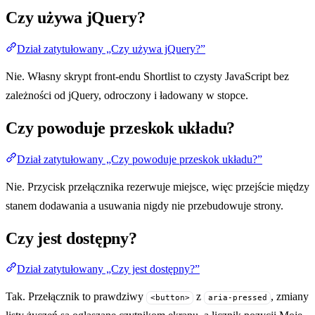
Czy używa jQuery?
Dział zatytułowany „Czy używa jQuery?”
Nie. Własny skrypt front-endu Shortlist to czysty JavaScript bez
zależności od jQuery, odroczony i ładowany w stopce.
Czy powoduje przeskok układu?
Dział zatytułowany „Czy powoduje przeskok układu?”
Nie. Przycisk przełącznika rezerwuje miejsce, więc przejście między
stanem dodawania a usuwania nigdy nie przebudowuje strony.
Czy jest dostępny?
Dział zatytułowany „Czy jest dostępny?”
Tak. Przełącznik to prawdziwy
z
, zmiany
<button>
aria-pressed