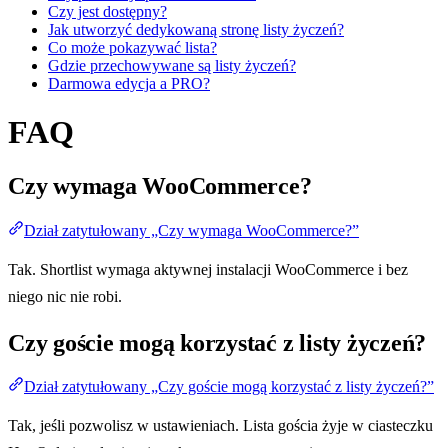
Czy jest dostępny?
Jak utworzyć dedykowaną stronę listy życzeń?
Co może pokazywać lista?
Gdzie przechowywane są listy życzeń?
Darmowa edycja a PRO?
FAQ
Czy wymaga WooCommerce?
Dział zatytułowany „Czy wymaga WooCommerce?”
Tak. Shortlist wymaga aktywnej instalacji WooCommerce i bez
niego nic nie robi.
Czy goście mogą korzystać z listy życzeń?
Dział zatytułowany „Czy goście mogą korzystać z listy życzeń?”
Tak, jeśli pozwolisz w ustawieniach. Lista gościa żyje w ciasteczku