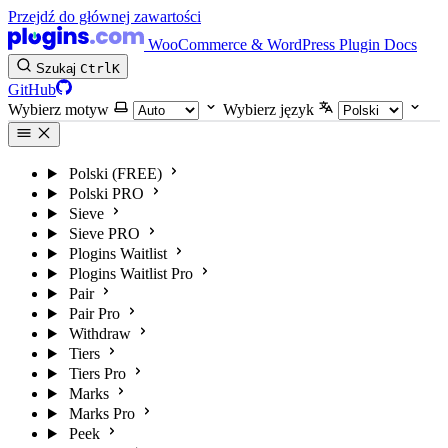
Przejdź do głównej zawartości
WooCommerce & WordPress Plugin Docs
Szukaj
Ctrl
K
GitHub
Wybierz motyw
Wybierz język
Polski (FREE)
Polski PRO
Sieve
Sieve PRO
Plogins Waitlist
Plogins Waitlist Pro
Pair
Pair Pro
Withdraw
Tiers
Tiers Pro
Marks
Marks Pro
Peek