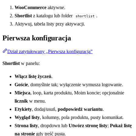
WooCommerce
aktywne.
Shortlist
z katalogu lub folder
.
shortlist
Aktywuj, tabela listy przy aktywacji.
Pierwsza konfiguracja
Dział zatytułowany „Pierwsza konfiguracja”
Shortlist
w panelu:
Włącz listę życzeń
.
Goście
, domyślnie tak; wyłączenie wymusza logowanie.
Miejsca
, loop, karta produktu, Moim koncie; opcjonalnie
licznik
w menu.
Etykiety
, dodaj/usuń,
podpowiedź wariantu
.
Wygląd listy
, kolumny, pola produktu, pusty komunikat.
Strona listy
, dropdown lub
Utwórz stronę listy
;
Pokaż listę
na stronie
gdy treść pusta.