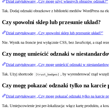
Dział zatytułowany „Czy mogę użyć własnych obrazów odznak?”
Tak. Dodaj odznaki obrazkowe z biblioteki mediów WordPress na ek
Czy spowolni sklep lub przesunie układ?
Dział zatytułowany „Czy spowolni sklep lub przesunie układ?”
Nie. Wynik na froncie jest wyłącznie CSS, bez JavaScript, a rząd rez
Czy mogę umieścić odznaki w niestandard
Dział zatytułowany „Czy mogę umieścić odznaki w niestandardo
Tak. Użyj shortcode
, by wyrenderować rząd wszędz
[trust_badges]
Czy mogę pokazać odznaki tylko na karcie
Dział zatytułowany „Czy mogę pokazać odznaki tylko na karcie p
Tak. Umiejscowienie jest per-lokalizacja: włącz kartę produktu, a k