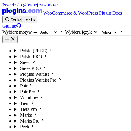
Przejdź do głównej zawartości
WooCommerce & WordPress Plugin Docs
Szukaj
Ctrl
K
GitHub
Wybierz motyw
Wybierz język
Polski (FREE)
Polski PRO
Sieve
Sieve PRO
Plogins Waitlist
Plogins Waitlist Pro
Pair
Pair Pro
Withdraw
Tiers
Tiers Pro
Marks
Marks Pro
Peek