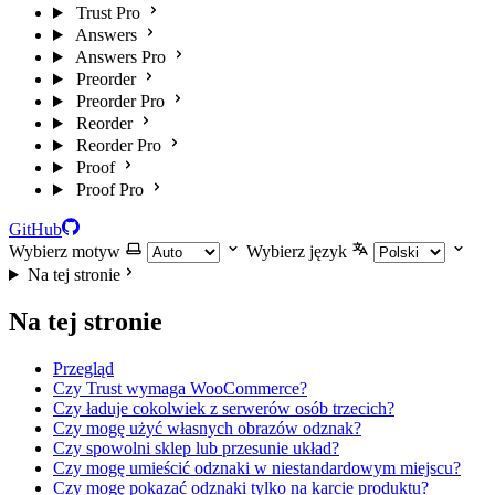
Trust Pro
Answers
Answers Pro
Preorder
Preorder Pro
Reorder
Reorder Pro
Proof
Proof Pro
GitHub
Wybierz motyw
Wybierz język
Na tej stronie
Na tej stronie
Przegląd
Czy Trust wymaga WooCommerce?
Czy ładuje cokolwiek z serwerów osób trzecich?
Czy mogę użyć własnych obrazów odznak?
Czy spowolni sklep lub przesunie układ?
Czy mogę umieścić odznaki w niestandardowym miejscu?
Czy mogę pokazać odznaki tylko na karcie produktu?