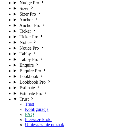
Nudge Pro
Sizer
Sizer Pro
Anchor
Anchor Pro
Ticker
Ticker Pro
Notice
Notice Pro
Tabby
Tabby Pro
Enquire
Enquire Pro
Lookbook
Lookbook Pro
Estimate
Estimate Pro
Trust
Trust
Konfiguracja
FAQ
Pierwsze kroki
Umieszczanie odznak