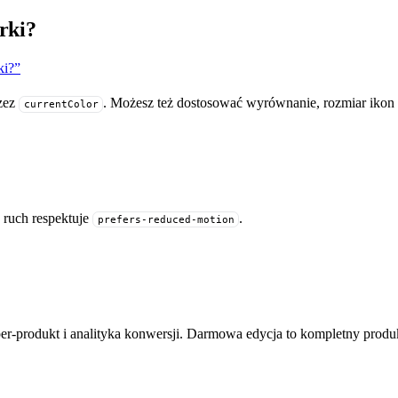
rki?
ki?”
rzez
. Możesz też dostosować wyrównanie, rozmiar ikon 
currentColor
 ruch respektuje
.
prefers-reduced-motion
r-produkt i analityka konwersji. Darmowa edycja to kompletny produ