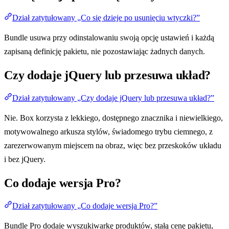
Dział zatytułowany „Co się dzieje po usunięciu wtyczki?”
Bundle usuwa przy odinstalowaniu swoją opcję ustawień i każdą
zapisaną definicję pakietu, nie pozostawiając żadnych danych.
Czy dodaje jQuery lub przesuwa układ?
Dział zatytułowany „Czy dodaje jQuery lub przesuwa układ?”
Nie. Box korzysta z lekkiego, dostępnego znacznika i niewielkiego,
motywowalnego arkusza stylów, świadomego trybu ciemnego, z
zarezerwowanym miejscem na obraz, więc bez przeskoków układu
i bez jQuery.
Co dodaje wersja Pro?
Dział zatytułowany „Co dodaje wersja Pro?”
Bundle Pro dodaje wyszukiwarkę produktów, stałą cenę pakietu,