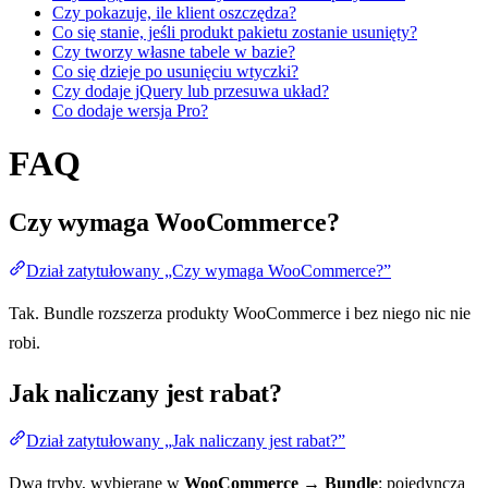
Czy pokazuje, ile klient oszczędza?
Co się stanie, jeśli produkt pakietu zostanie usunięty?
Czy tworzy własne tabele w bazie?
Co się dzieje po usunięciu wtyczki?
Czy dodaje jQuery lub przesuwa układ?
Co dodaje wersja Pro?
FAQ
Czy wymaga WooCommerce?
Dział zatytułowany „Czy wymaga WooCommerce?”
Tak. Bundle rozszerza produkty WooCommerce i bez niego nic nie
robi.
Jak naliczany jest rabat?
Dział zatytułowany „Jak naliczany jest rabat?”
Dwa tryby, wybierane w
WooCommerce → Bundle
: pojedyncza