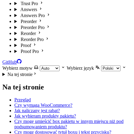
Trust Pro
Answers
Answers Pro
Preorder
Preorder Pro
Reorder
Reorder Pro
Proof
Proof Pro
GitHub
Wybierz motyw
Wybierz język
Na tej stronie
Na tej stronie
Przegląd
Czy wymaga WooCommerce?
Jak naliczany jest rabat?
Jak wybieram produkty pakietu?
Czy mogę umieścić box pakietu w innym miejscu niż pod
podsumowaniem produktu?
Czy mogę dostosować tytuł boxu i tekst przycisku?