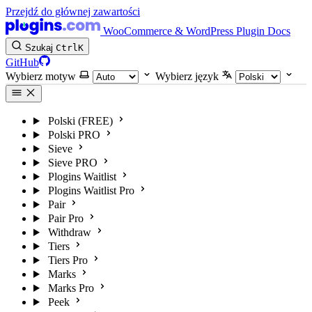
Przejdź do głównej zawartości
WooCommerce & WordPress Plugin Docs
Szukaj
Ctrl
K
GitHub
Wybierz motyw
Wybierz język
Polski (FREE)
Polski PRO
Sieve
Sieve PRO
Plogins Waitlist
Plogins Waitlist Pro
Pair
Pair Pro
Withdraw
Tiers
Tiers Pro
Marks
Marks Pro
Peek