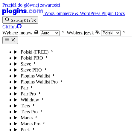
Przejdź do głównej zawartości
WooCommerce & WordPress Plugin Docs
Szukaj
Ctrl
K
GitHub
Wybierz motyw
Wybierz język
Polski (FREE)
Polski PRO
Sieve
Sieve PRO
Plogins Waitlist
Plogins Waitlist Pro
Pair
Pair Pro
Withdraw
Tiers
Tiers Pro
Marks
Marks Pro
Peek