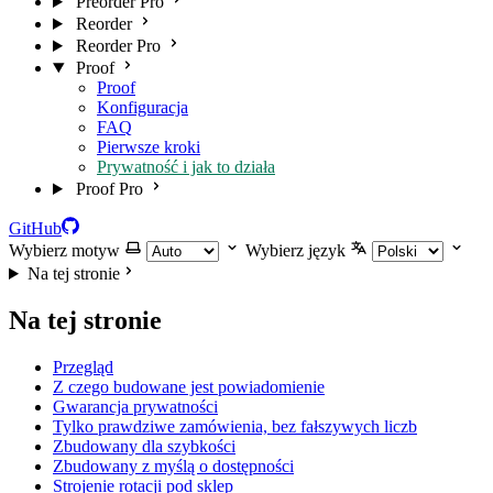
Preorder Pro
Reorder
Reorder Pro
Proof
Proof
Konfiguracja
FAQ
Pierwsze kroki
Prywatność i jak to działa
Proof Pro
GitHub
Wybierz motyw
Wybierz język
Na tej stronie
Na tej stronie
Przegląd
Z czego budowane jest powiadomienie
Gwarancja prywatności
Tylko prawdziwe zamówienia, bez fałszywych liczb
Zbudowany dla szybkości
Zbudowany z myślą o dostępności
Strojenie rotacji pod sklep