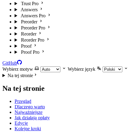
Trust Pro
Answers
Answers Pro
Preorder
Preorder Pro
Reorder
Reorder Pro
Proof
Proof Pro
GitHub
Wybierz motyw
Wybierz język
Na tej stronie
Na tej stronie
Przegląd
Dlaczego warto
Najważniejsze
Jak działają opłaty
Edycje
Kolejne kroki