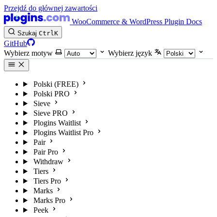
Przejdź do głównej zawartości
WooCommerce & WordPress Plugin Docs
Szukaj
Ctrl
K
GitHub
Wybierz motyw
Wybierz język
Polski (FREE)
Polski PRO
Sieve
Sieve PRO
Plogins Waitlist
Plogins Waitlist Pro
Pair
Pair Pro
Withdraw
Tiers
Tiers Pro
Marks
Marks Pro
Peek