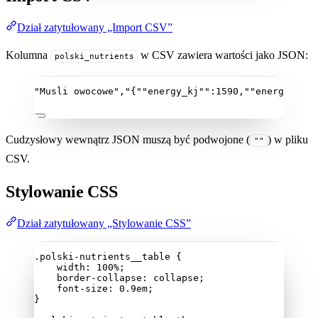
Dział zatytułowany „Import CSV”
Kolumna
w CSV zawiera wartości jako JSON:
polski_nutrients
"Musli owocowe",
"{""energy_kj"":1590,""energy_kcal
Cudzysłowy wewnątrz JSON muszą być podwojone (
) w pliku
""
CSV.
Stylowanie CSS
Dział zatytułowany „Stylowanie CSS”
.polski-nutrients__table
 {
width
: 
100
%
;
border-collapse
: 
collapse
;
font-size
: 
0.9
em
;
}