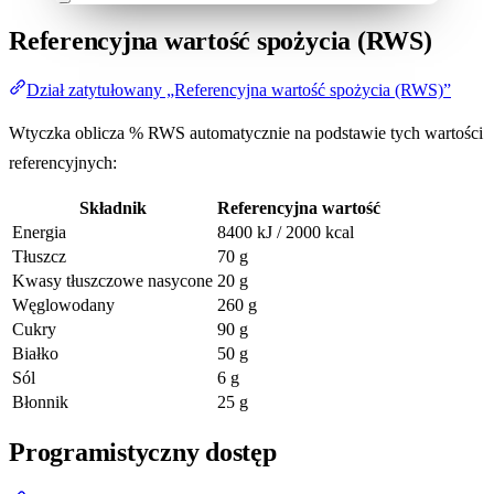
Referencyjna wartość spożycia (RWS)
Dział zatytułowany „Referencyjna wartość spożycia (RWS)”
Wtyczka oblicza % RWS automatycznie na podstawie tych wartości
referencyjnych:
Składnik
Referencyjna wartość
Energia
8400 kJ / 2000 kcal
Tłuszcz
70 g
Kwasy tłuszczowe nasycone
20 g
Węglowodany
260 g
Cukry
90 g
Białko
50 g
Sól
6 g
Błonnik
25 g
Programistyczny dostęp