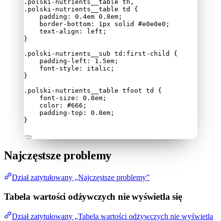
.polski-nutrients__table
th
,
.polski-nutrients__table
td
 {
padding
: 
0.4
em
0.8
em
;
border-bottom
: 
1
px
solid
#
e0e0e0
;
text-align
: 
left
;
}
.polski-nutrients__sub
td
:first-child
 {
padding-left
: 
1.5
em
;
font-style
: 
italic
;
}
.polski-nutrients__table
tfoot
td
 {
font-size
: 
0.8
em
;
color
: 
#
666
;
padding-top
: 
0.8
em
;
}
Najczęstsze problemy
Dział zatytułowany „Najczęstsze problemy”
Tabela wartości odżywczych nie wyświetla się
Dział zatytułowany „Tabela wartości odżywczych nie wyświetla