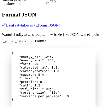
np. “10”
opakowaniu
Format JSON
Dział zatytułowany „Format JSON”
Wartości odżywcze są zapisane w bazie jako JSON w meta polu
. Format:
_polski_nutrients
{
"energy_kj"
: 
1046
,
"energy_kcal"
: 
250
,
"fat"
: 
9.5
,
"saturated_fat"
: 
3.2
,
"carbohydrates"
: 
31.0
,
"sugars"
: 
5.4
,
"fibre"
: 
2.1
,
"protein"
: 
8.7
,
"salt"
: 
1.2
,
"ref_unit"
: 
"
100g
"
,
"serving_size"
: 
"
30g
"
,
"servings_per_package"
: 
10
}