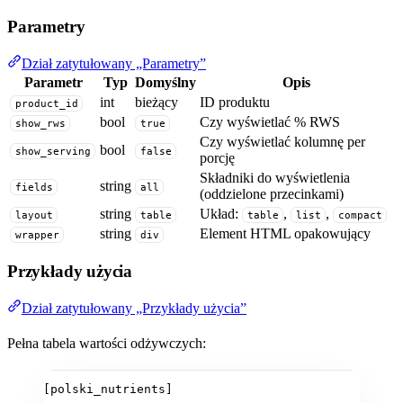
Parametry
Dział zatytułowany „Parametry”
Parametr
Typ
Domyślny
Opis
int
bieżący
ID produktu
product_id
bool
Czy wyświetlać % RWS
show_rws
true
Czy wyświetlać kolumnę per
bool
show_serving
false
porcję
Składniki do wyświetlenia
string
fields
all
(oddzielone przecinkami)
string
Układ:
,
,
layout
table
table
list
compact
string
Element HTML opakowujący
wrapper
div
Przykłady użycia
Dział zatytułowany „Przykłady użycia”
Pełna tabela wartości odżywczych:
[polski_nutrients]