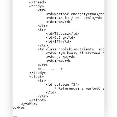
</
thead
>
<
tbody
>
<
tr
>
<
td
>
Wartość energetyczna
</
td
>
<
td
>
1046 kJ / 250 kcal
</
td
>
<
td
>
13%
</
td
>
</
tr
>
<
tr
>
<
td
>
Tłuszcz
</
td
>
<
td
>
9,5 g
</
td
>
<
td
>
14%
</
td
>
</
tr
>
<
tr
class
=
"
polski-nutrients__sub
"
>
<
td
>
w tym kwasy tłuszczowe nasycon
<
td
>
3,2 g
</
td
>
<
td
>
16%
</
td
>
</
tr
>
<!-- ... -->
</
tbody
>
<
tfoot
>
<
tr
>
<
td
colspan
=
"
3
"
>
* Referencyjna wartość spożyci
</
td
>
</
tr
>
</
tfoot
>
</
table
>
</
div
>