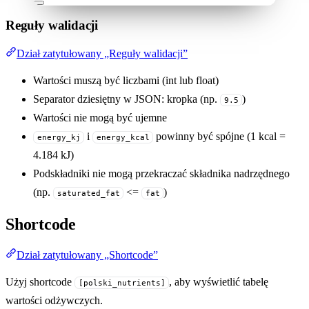
Reguły walidacji
Dział zatytułowany „Reguły walidacji”
Wartości muszą być liczbami (int lub float)
Separator dziesiętny w JSON: kropka (np.
)
9.5
Wartości nie mogą być ujemne
i
powinny być spójne (1 kcal =
energy_kj
energy_kcal
4.184 kJ)
Podskładniki nie mogą przekraczać składnika nadrzędnego
(np.
<=
)
saturated_fat
fat
Shortcode
Dział zatytułowany „Shortcode”
Użyj shortcode
, aby wyświetlić tabelę
[polski_nutrients]
wartości odżywczych.