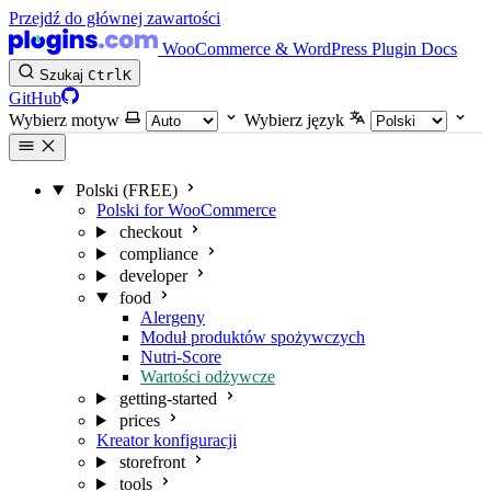
Przejdź do głównej zawartości
WooCommerce & WordPress Plugin Docs
Szukaj
Ctrl
K
GitHub
Wybierz motyw
Wybierz język
Polski (FREE)
Polski for WooCommerce
checkout
compliance
developer
food
Alergeny
Moduł produktów spożywczych
Nutri-Score
Wartości odżywcze
getting-started
prices
Kreator konfiguracji
storefront
tools