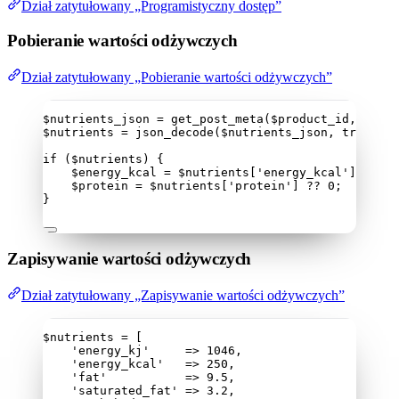
Dział zatytułowany „Programistyczny dostęp”
Pobieranie wartości odżywczych
Dział zatytułowany „Pobieranie wartości odżywczych”
$nutrients_json
=
get_post_meta
($
product_id
,
'
_pol
$nutrients
=
json_decode
($
nutrients_json
,
 true
);
if
 (
$nutrients
) {
$energy_kcal
=
$nutrients
[
'
energy_kcal
'
] 
??
0
;
$protein
=
$nutrients
[
'
protein
'
] 
??
0
;
}
Zapisywanie wartości odżywczych
Dział zatytułowany „Zapisywanie wartości odżywczych”
$nutrients
=
 [
'
energy_kj
'
=>
1046
,
'
energy_kcal
'
=>
250
,
'
fat
'
=>
9.5
,
'
saturated_fat
'
=>
3.2
,