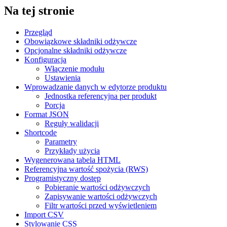
Na tej stronie
Przegląd
Obowiązkowe składniki odżywcze
Opcjonalne składniki odżywcze
Konfiguracja
Włączenie modułu
Ustawienia
Wprowadzanie danych w edytorze produktu
Jednostka referencyjna per produkt
Porcja
Format JSON
Reguły walidacji
Shortcode
Parametry
Przykłady użycia
Wygenerowana tabela HTML
Referencyjna wartość spożycia (RWS)
Programistyczny dostęp
Pobieranie wartości odżywczych
Zapisywanie wartości odżywczych
Filtr wartości przed wyświetleniem
Import CSV
Stylowanie CSS