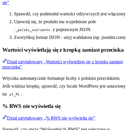
się”
Sprawdź, czy podmoduł wartości odżywczych jest włączony
Upewnij się, że produkt ma wypełnione pole
z poprawnym JSON
_polski_nutrients
Zweryfikuj format JSON - użyj walidatora (np. jsonlint.com)
Wartości wyświetlają się z kropką zamiast przecinka
Dział zatytułowany „Wartości wyświetlają się z kropką zamiast
przecinka”
Wtyczka automatycznie formatuje liczby z polskim przecinkiem.
Jeśli widzisz kropkę, sprawdź, czy locale WordPress jest ustawiony
na
.
pl_PL
% RWS nie wyświetla się
Dział zatytułowany „% RWS nie wyświetla się”
Sprawdź, czy opcja “Wyświetlaj % RWS” jest włączona w