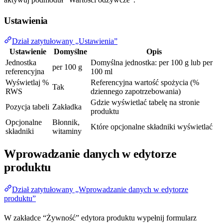
Ustawienia
Dział zatytułowany „Ustawienia”
Ustawienie
Domyślne
Opis
Jednostka
Domyślna jednostka: per 100 g lub per
per 100 g
referencyjna
100 ml
Wyświetlaj %
Referencyjna wartość spożycia (%
Tak
RWS
dziennego zapotrzebowania)
Gdzie wyświetlać tabelę na stronie
Pozycja tabeli
Zakładka
produktu
Opcjonalne
Błonnik,
Które opcjonalne składniki wyświetlać
składniki
witaminy
Wprowadzanie danych w edytorze
produktu
Dział zatytułowany „Wprowadzanie danych w edytorze
produktu”
W zakładce “Żywność” edytora produktu wypełnij formularz