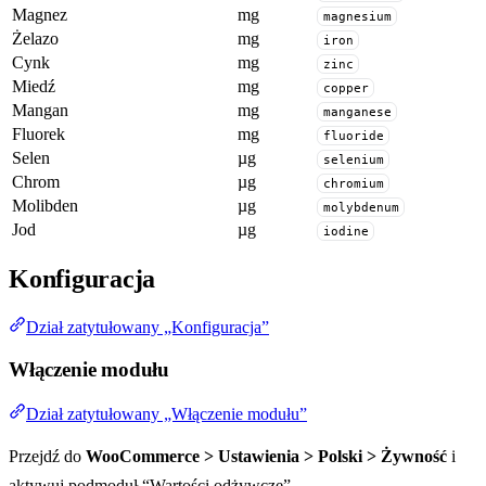
Magnez
mg
magnesium
Żelazo
mg
iron
Cynk
mg
zinc
Miedź
mg
copper
Mangan
mg
manganese
Fluorek
mg
fluoride
Selen
µg
selenium
Chrom
µg
chromium
Molibden
µg
molybdenum
Jod
µg
iodine
Konfiguracja
Dział zatytułowany „Konfiguracja”
Włączenie modułu
Dział zatytułowany „Włączenie modułu”
Przejdź do
WooCommerce > Ustawienia > Polski > Żywność
i
aktywuj podmoduł “Wartości odżywcze”.