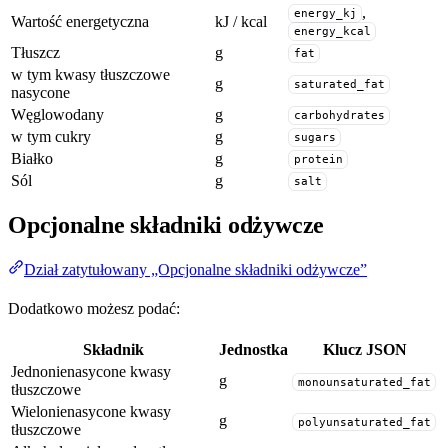
,
energy_kj
Wartość energetyczna
kJ / kcal
energy_kcal
Tłuszcz
g
fat
w tym kwasy tłuszczowe
g
saturated_fat
nasycone
Węglowodany
g
carbohydrates
w tym cukry
g
sugars
Białko
g
protein
Sól
g
salt
Opcjonalne składniki odżywcze
Dział zatytułowany „Opcjonalne składniki odżywcze”
Dodatkowo możesz podać:
Składnik
Jednostka
Klucz JSON
Jednonienasycone kwasy
g
monounsaturated_fat
tłuszczowe
Wielonienasycone kwasy
g
polyunsaturated_fat
tłuszczowe