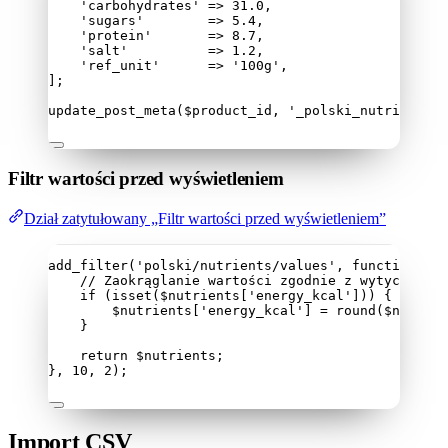
'
carbohydrates
'
=>
31.0
,
'
sugars
'
=>
5.4
,
'
protein
'
=>
8.7
,
'
salt
'
=>
1.2
,
'
ref_unit
'
=>
'
100g
'
,
];
update_post_meta
($
product_id
,
'
_polski_nutrients
'
,
Filtr wartości przed wyświetleniem
Dział zatytułowany „Filtr wartości przed wyświetleniem”
add_filter
(
'
polski/nutrients/values
'
,
function
(
ar
//
 Zaokrąglanie wartości zgodnie z wytycznymi 
if
(
isset
($
nutrients
[
'
energy_kcal
'
]))
{
$
nutrients
[
'
energy_kcal
'
]
=
round
($
nutrien
}
return
$
nutrients
;
},
10
,
2
);
Import CSV