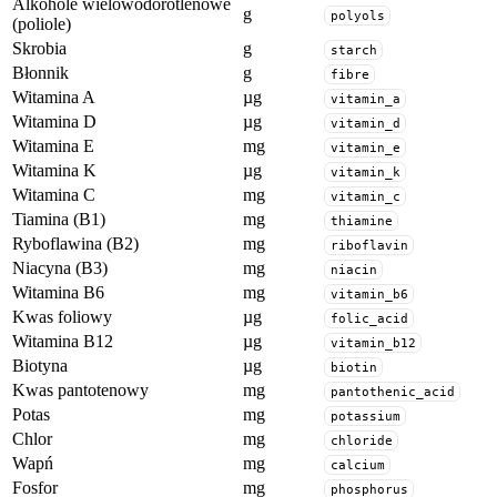
Alkohole wielowodorotlenowe
g
polyols
(poliole)
Skrobia
g
starch
Błonnik
g
fibre
Witamina A
µg
vitamin_a
Witamina D
µg
vitamin_d
Witamina E
mg
vitamin_e
Witamina K
µg
vitamin_k
Witamina C
mg
vitamin_c
Tiamina (B1)
mg
thiamine
Ryboflawina (B2)
mg
riboflavin
Niacyna (B3)
mg
niacin
Witamina B6
mg
vitamin_b6
Kwas foliowy
µg
folic_acid
Witamina B12
µg
vitamin_b12
Biotyna
µg
biotin
Kwas pantotenowy
mg
pantothenic_acid
Potas
mg
potassium
Chlor
mg
chloride
Wapń
mg
calcium
Fosfor
mg
phosphorus