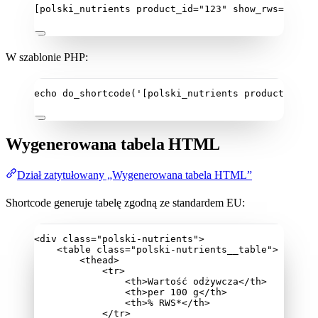
[polski_nutrients product_id="123" show_rws="true"
W szablonie PHP:
echo
do_shortcode
(
'
[polski_nutrients product_id="
'
Wygenerowana tabela HTML
Dział zatytułowany „Wygenerowana tabela HTML”
Shortcode generuje tabelę zgodną ze standardem EU:
<
div
class
=
"
polski-nutrients
"
>
<
table
class
=
"
polski-nutrients__table
"
>
<
thead
>
<
tr
>
<
th
>
Wartość odżywcza
</
th
>
<
th
>
per 100 g
</
th
>
<
th
>
% RWS*
</
th
>
</
tr
>