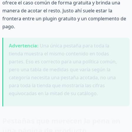
ofrece el caso común de forma gratuita y brinda una
manera de acotar el resto. Justo ahí suele estar la
frontera entre un plugin gratuito y un complemento de
pago.
Advertencia:
Una única pestaña para toda la
tienda muestra el mismo contenido en todas
partes. Eso es correcto para una política común,
pero una tabla de medidas que varía según la
categoría necesita una pestaña acotada, no una
para toda la tienda que mostraría las cifras
equivocadas en la mitad de su catálogo.
Pestañas que merecen la pena en
una página de producto