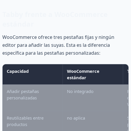
Tabby frente a WooCommerce
estándar
WooCommerce ofrece tres pestañas fijas y ningún
editor para añadir las suyas. Esta es la diferencia
específica para las pestañas personalizadas:
Capacidad
WooCommerce
T
estándar
Añadir pestañas
No integrado
P
personalizadas
d
W
Reutilizables entre
no aplica
S
productos
p
i