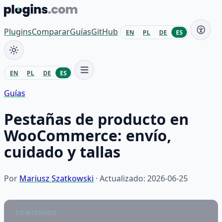
Saltar al contenido
Plugins
Comparar
Guías
GitHub
EN
PL
DE
ES
EN
PL
DE
ES
Guías
Pestañas de producto en
WooCommerce: envío,
cuidado y tallas
Por
Mariusz Szatkowski
· Actualizado: 2026-06-25
CONTENIDO