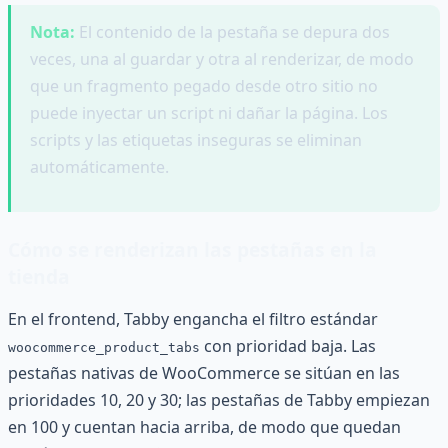
Nota:
El contenido de la pestaña se depura dos
veces, una al guardar y otra al renderizar, de modo
que un fragmento pegado desde otro sitio no
puede inyectar un script ni dañar la página. Los
scripts y las etiquetas inseguras se eliminan
automáticamente.
Cómo se renderizan las pestañas en la
tienda
En el frontend, Tabby engancha el filtro estándar
con prioridad baja. Las
woocommerce_product_tabs
pestañas nativas de WooCommerce se sitúan en las
prioridades 10, 20 y 30; las pestañas de Tabby empiezan
en 100 y cuentan hacia arriba, de modo que quedan