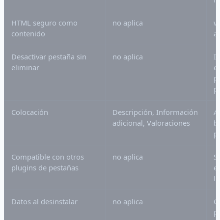
HTML seguro como
no aplica
w
contenido
a
Desactivar pestaña sin
no aplica
I
eliminar
e
p
p
Colocación
Descripción, Información
A
adicional, Valoraciones
b
p
Compatible con otros
no aplica
S
plugins de pestañas
e
l
Datos al desinstalar
no aplica
O
p