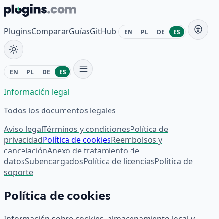
Saltar al contenido
Plugins
Comparar
Guías
GitHub
EN
PL
DE
ES
EN
PL
DE
ES
Información legal
Todos los documentos legales
Aviso legal
Términos y condiciones
Política de
privacidad
Política de cookies
Reembolsos y
cancelación
Anexo de tratamiento de
datos
Subencargados
Política de licencias
Política de
soporte
Política de cookies
Información sobre cookies, almacenamiento local y