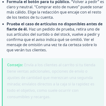
Formula el botón para tu público.
“Volver a pedir” es
claro y neutral. “Comprar esto de nuevo” puede sonar
más cálido. Elige la redacción que encaje con el resto
de los textos de tu cuenta.
Prueba el caso de artículos no disponibles antes de
fiarte de él.
Haz un pedido de prueba, retira uno de
sus artículos del surtido o del stock, vuelve a pedir y
confirma que el aviso indica qué se omitió. Ver el
mensaje de omisión una vez te da certeza sobre lo
que verán tus clientes.
Consejo:
Envía a los clientes al carrito si tu tienda
tiene ventas adicionales, opciones de envío o
ajustes de cantidad que merezcan una segunda
mirada; envíalos directos a la caja si la rapidez es
todo el objetivo, como suele ocurrir con
consumibles y recargas.