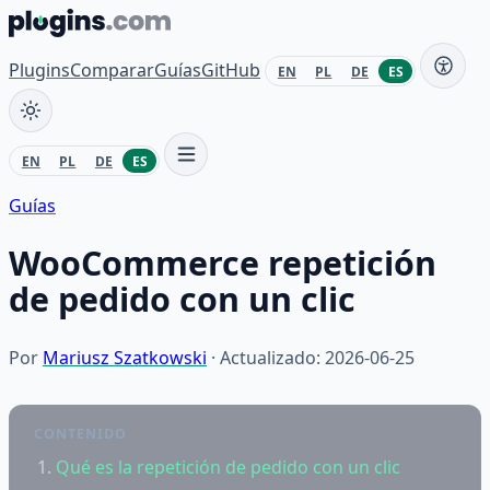
Saltar al contenido
Plugins
Comparar
Guías
GitHub
EN
PL
DE
ES
EN
PL
DE
ES
Guías
WooCommerce repetición
de pedido con un clic
Por
Mariusz Szatkowski
· Actualizado: 2026-06-25
CONTENIDO
Qué es la repetición de pedido con un clic