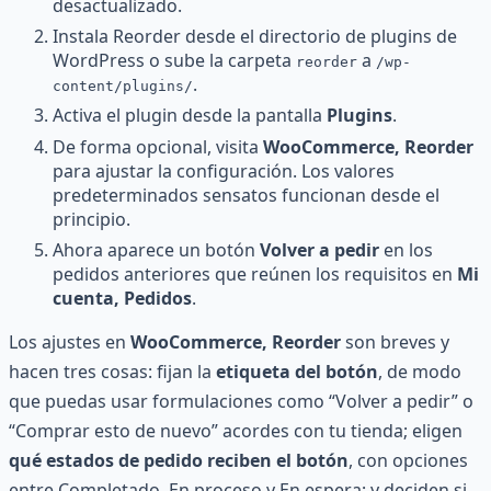
desactualizado.
Instala Reorder desde el directorio de plugins de
WordPress o sube la carpeta
a
reorder
/wp-
.
content/plugins/
Activa el plugin desde la pantalla
Plugins
.
De forma opcional, visita
WooCommerce, Reorder
para ajustar la configuración. Los valores
predeterminados sensatos funcionan desde el
principio.
Ahora aparece un botón
Volver a pedir
en los
pedidos anteriores que reúnen los requisitos en
Mi
cuenta, Pedidos
.
Los ajustes en
WooCommerce, Reorder
son breves y
hacen tres cosas: fijan la
etiqueta del botón
, de modo
que puedas usar formulaciones como “Volver a pedir” o
“Comprar esto de nuevo” acordes con tu tienda; eligen
qué estados de pedido reciben el botón
, con opciones
entre Completado, En proceso y En espera; y deciden si