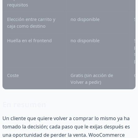
requisitos
Elección entre carrito y
no disponible
Sí
caja como destino
Huella en el frontend
no disponible
S
p
s
p
Coste
Gratis (sin acción de
G
Volver a pedir)
En resumen
Un cliente que quiere volver a comprar lo mismo ya ha
tomado la decisión; cada paso que le exijas después es
una oportunidad de perder la venta. WooCommerce