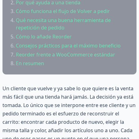
Por qué ayuda a una tienda
Cómo funciona el flujo de Volver a pedir
Qué necesita una buena herramienta de
repetición de pedido
Cómo lo añade Reorder
Consejos prácticos para el máximo beneficio
Reorder frente a WooCommerce estándar
En resumen
Un cliente que vuelve y ya sabe lo que quiere es la venta
más fácil que una tienda hará jamás. La decisión ya está
tomada. Lo único que se interpone entre ese cliente y un
pedido terminado es el esfuerzo de reconstruir el
carrito: encontrar cada producto de nuevo, elegir la
misma talla y color, añadir los artículos uno a uno. Cada
uno de esos pasos es un punto en el que una persona