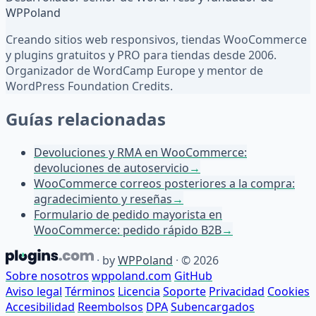
WPPoland
Creando sitios web responsivos, tiendas WooCommerce
y plugins gratuitos y PRO para tiendas desde 2006.
Organizador de WordCamp Europe y mentor de
WordPress Foundation Credits.
Guías relacionadas
Devoluciones y RMA en WooCommerce:
devoluciones de autoservicio
→
WooCommerce correos posteriores a la compra:
agradecimiento y reseñas
→
Formulario de pedido mayorista en
WooCommerce: pedido rápido B2B
→
·
by
WPPoland
·
© 2026
Sobre nosotros
wppoland.com
GitHub
Aviso legal
Términos
Licencia
Soporte
Privacidad
Cookies
Accesibilidad
Reembolsos
DPA
Subencargados