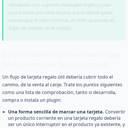
obsequios con cupones manuales implica crear
uno a mano por cada tarjeta, y si el cliente gasta
menos que el valor nominal, el resto se pierde en
lugar de quedar en el código.
En qué debería fijarse al elegir una
herramienta de tarjetas regalo
Un flujo de tarjeta regalo útil debería cubrir todo el
camino, de la venta al canje. Trate los puntos siguientes
como una lista de comprobación, tanto si desarrolla,
compra o instala un plugin:
Una forma sencilla de marcar una tarjeta.
Convertir
un producto corriente en una tarjeta regalo debería
ser un único interruptor en el producto ya existente, y