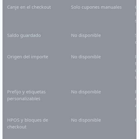
Canje en el checkout
Solo cupones manuales
C
la
s
Saldo guardado
No disponible
S
c
Origen del importe
No disponible
P
t
c
u
Prefijo y etiquetas
No disponible
P
personalizables
e
a
HPOS y bloques de
No disponible
C
checkout