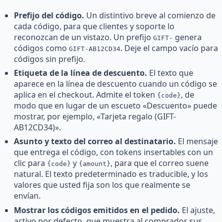
Prefijo del código.
Un distintivo breve al comienzo de
cada código, para que clientes y soporte lo
reconozcan de un vistazo. Un prefijo
genera
GIFT-
códigos como
. Deje el campo vacío para
GIFT-AB12CD34
códigos sin prefijo.
Etiqueta de la línea de descuento.
El texto que
aparece en la línea de descuento cuando un código se
aplica en el checkout. Admite el token
, de
{code}
modo que en lugar de un escueto «Descuento» puede
mostrar, por ejemplo, «Tarjeta regalo (GIFT-
AB12CD34)».
Asunto y texto del correo al destinatario.
El mensaje
que entrega el código, con tokens insertables con un
clic para
y
, para que el correo suene
{code}
{amount}
natural. El texto predeterminado es traducible, y los
valores que usted fija son los que realmente se
envían.
Mostrar los códigos emitidos en el pedido.
El ajuste,
activo por defecto, que muestra al comprador sus