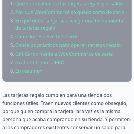
Qué son realmente las tarjetas regalo y el saldo
Por qué WooCommerce se queda corto de serie
En qué debería fijarse al elegir una herramienta
de tarjetas regalo
Cómo lo resuelve Gift Cards
Consejos prácticos para operar tarjetas regalo
Gift Cards frente a WooCommerce de serie
Gratuito frente a PRO
En resumen
Las tarjetas regalo cumplen para una tienda dos
funciones útiles. Traen nuevos clientes como obsequio,
porque quien compra la tarjeta rara vez es la misma
persona que acaba comprando en su tienda. Y permiten
a los compradores existentes conservar un saldo para