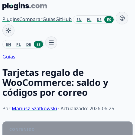
Saltar al contenido
Plugins
Comparar
Guías
GitHub
EN
PL
DE
ES
EN
PL
DE
ES
Guías
Tarjetas regalo de
WooCommerce: saldo y
códigos por correo
Por
Mariusz Szatkowski
· Actualizado: 2026-06-25
CONTENIDO