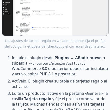
Los ajustes de tarjeta regalo en wp-admin, donde fija el prefijo
del código, la etiqueta del checkout y el correo al destinatario.
Instale el plugin desde
Plugins → Añadir nuevo
o
súbalo a
.
/wp-content/plugins/giftcards
WooCommerce 8.0 o posterior debe estar instalado
y activo, sobre PHP 8.1 o posterior.
Actívelo. El plugin crea su tabla de tarjetas regalo al
activarse.
Edite un producto, active en la pestaña «General» la
casilla
Tarjeta regalo
y fije el precio como valor de
la tarjeta. Muchas tiendas crean así varias tarjetas
de valor fijo, por ejemplo 25, 50 y 100 euros como