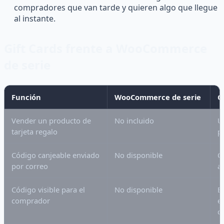
compradores que van tarde y quieren algo que llegue
al instante.
Gift Cards frente a WooCommerce
de serie
Función
WooCommerce de serie
G
Vender un producto de
No incluido
U
tarjeta regalo
p
Código canjeable enviado
No disponible
C
por correo
a
Código visible para el
No disponible
E
comprador
e
c