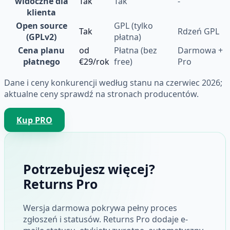
widoczne dla
Tak
Tak
-
klienta
Open source
GPL (tylko
Tak
Rdzeń GPL
(GPLv2)
płatna)
Cena planu
od
Płatna (bez
Darmowa +
płatnego
€29/rok
free)
Pro
Dane i ceny konkurencji według stanu na czerwiec 2026;
aktualne ceny sprawdź na stronach producentów.
Kup PRO
Potrzebujesz więcej?
Returns Pro
Wersja darmowa pokrywa pełny proces
zgłoszeń i statusów. Returns Pro dodaje e-