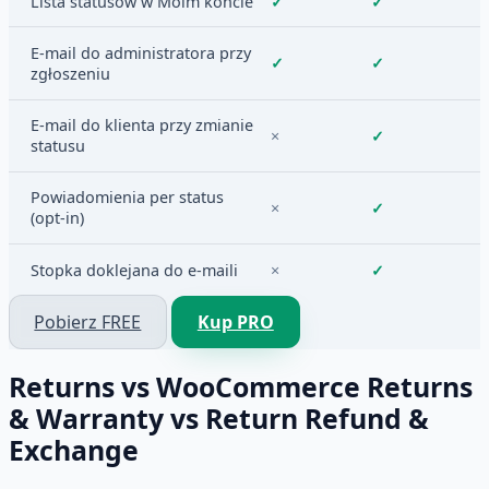
Lista statusów w Moim koncie
✓
✓
E-mail do administratora przy
✓
✓
zgłoszeniu
E-mail do klienta przy zmianie
×
✓
statusu
Powiadomienia per status
×
✓
(opt-in)
Stopka doklejana do e-maili
×
✓
Pobierz FREE
Kup PRO
Returns vs WooCommerce Returns
& Warranty vs Return Refund &
Exchange