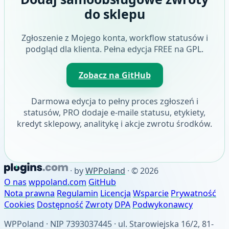
do sklepu
Zgłoszenie z Mojego konta, workflow statusów i
podgląd dla klienta. Pełna edycja FREE na GPL.
Zobacz na GitHub
Darmowa edycja to pełny proces zgłoszeń i
statusów, PRO dodaje e-maile statusu, etykiety,
kredyt sklepowy, analitykę i akcje zwrotu środków.
·
by
WPPoland
·
© 2026
O nas
wppoland.com
GitHub
Nota prawna
Regulamin
Licencja
Wsparcie
Prywatność
Cookies
Dostępność
Zwroty
DPA
Podwykonawcy
WPPoland · NIP 7393037445 · ul. Starowiejska 16/2, 81-