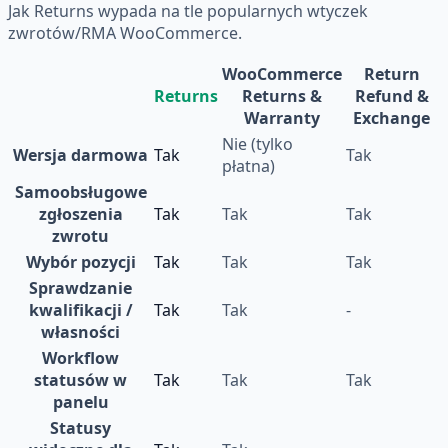
Jak Returns wypada na tle popularnych wtyczek
zwrotów/RMA WooCommerce.
WooCommerce
Return
Returns
Returns &
Refund &
Warranty
Exchange
Nie (tylko
Wersja darmowa
Tak
Tak
płatna)
Samoobsługowe
zgłoszenia
Tak
Tak
Tak
zwrotu
Wybór pozycji
Tak
Tak
Tak
Sprawdzanie
kwalifikacji /
Tak
Tak
-
własności
Workflow
statusów w
Tak
Tak
Tak
panelu
Statusy