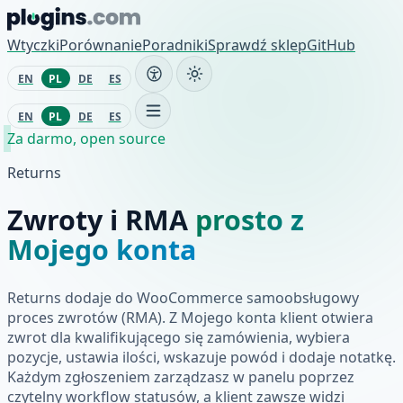
Przejdź do treści
Wtyczki
Porównanie
Poradniki
Sprawdź sklep
GitHub
EN
PL
DE
ES
EN
PL
DE
ES
Za darmo, open source
Returns
Zwroty i RMA
prosto z
Mojego konta
Returns dodaje do WooCommerce samoobsługowy
proces zwrotów (RMA). Z Mojego konta klient otwiera
zwrot dla kwalifikującego się zamówienia, wybiera
pozycje, ustawia ilości, wskazuje powód i dodaje notatkę.
Każdym zgłoszeniem zarządzasz w panelu poprzez
czytelny workflow statusów, a klient zawsze widzi