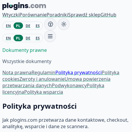
Przejdź do treści
Wtyczki
Porównanie
Poradniki
Sprawdź sklep
GitHub
EN
PL
DE
ES
EN
PL
DE
ES
Dokumenty prawne
Wszystkie dokumenty
Nota prawna
Regulamin
Polityka prywatności
Polityka
cookies
Zwroty i anulowanie
Umowa powierzenia
przetwarzania danych
Podwykonawcy
Polityka
licencyjna
Polityka wsparcia
Polityka prywatności
Jak plogins.com przetwarza dane kontaktowe, checkout,
analitykę, wsparcie i dane ze scannera.