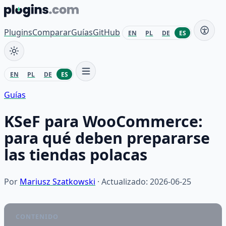
Saltar al contenido
Plugins
Comparar
Guías
GitHub
EN
PL
DE
ES
EN
PL
DE
ES
Guías
KSeF para WooCommerce:
para qué deben prepararse
las tiendas polacas
Por
Mariusz Szatkowski
· Actualizado: 2026-06-25
CONTENIDO