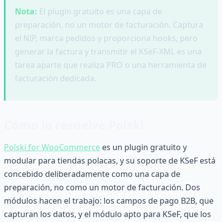
Nota:
El plugin gratuito es una capa de
preparación, no un motor de facturación. Captura
el NIP, marca pedidos y proporciona hooks, pero
generar la factura y transmitir el KSeF-XML es una
tarea aparte que realiza PRO o una herramienta de
facturación dedicada.
Cómo lo resuelve Polski
Polski for WooCommerce
es un plugin gratuito y
modular para tiendas polacas, y su soporte de KSeF está
concebido deliberadamente como una capa de
preparación, no como un motor de facturación. Dos
módulos hacen el trabajo: los campos de pago B2B, que
capturan los datos, y el módulo apto para KSeF, que los