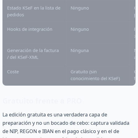
Estado KSeF en la lista de
Ninguno
C
pedidos
p
Hooks de integración
Ninguno
F
i
Generación de la factura
Ninguna
M
/ del KSeF-XML
a
Coste
Gratuito (sin
G
conocimiento del KSeF)
f
Gratuito frente a PRO
La edición gratuita es una verdadera capa de
preparación y no un bocado de cebo: captura validada
de NIP, REGON e IBAN en el pago clásico y en el de