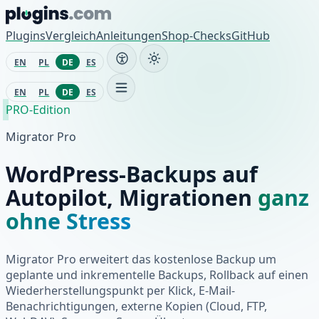
Zum Inhalt springen
Plugins
Vergleich
Anleitungen
Shop-Checks
GitHub
EN
PL
DE
ES
EN
PL
DE
ES
PRO-Edition
Migrator Pro
WordPress-Backups auf
Autopilot, Migrationen
ganz
ohne Stress
Migrator Pro erweitert das kostenlose Backup um
geplante und inkrementelle Backups, Rollback auf einen
Wiederherstellungspunkt per Klick, E-Mail-
Benachrichtigungen, externe Kopien (Cloud, FTP,