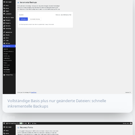
Vollständige Basis plus nur geänderte Dateien: schnelle
inkrementelle Backups