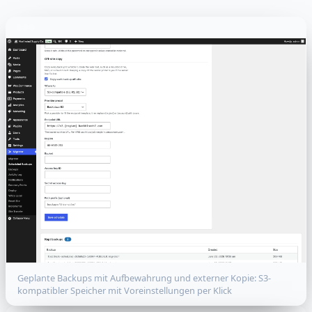
Geplante Backups mit Aufbewahrung und externer Kopie: S3-
kompatibler Speicher mit Voreinstellungen per Klick