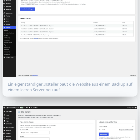
Ein eigenständiger Installer baut die Website aus einem Backup auf
einem leeren Server neu auf