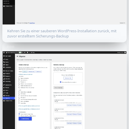
Kehren Sie zu einer sauberen WordPress-Installation zurück, mit
zuvor erstelltem Sicherungs-Backup