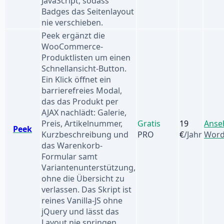
JavaScript, sodass
Badges das Seitenlayout
nie verschieben.
Peek ergänzt die
WooCommerce-
Produktlisten um einen
Schnellansicht-Button.
Ein Klick öffnet ein
barrierefreies Modal,
das das Produkt per
AJAX nachlädt: Galerie,
Preis, Artikelnummer,
Gratis
19
Anse
Peek
Kurzbeschreibung und
PRO
€
/Jahr
Word
das Warenkorb-
Formular samt
Variantenunterstützung,
ohne die Übersicht zu
verlassen. Das Skript ist
reines Vanilla-JS ohne
jQuery und lässt das
Layout nie springen.