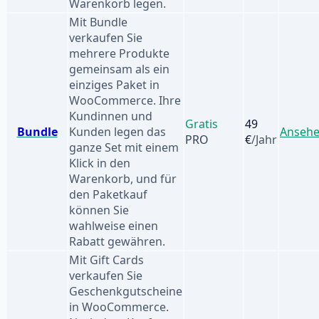
Warenkorb legen.
Mit Bundle
verkaufen Sie
mehrere Produkte
gemeinsam als ein
einziges Paket in
WooCommerce. Ihre
Kundinnen und
Gratis
49
Bundle
Kunden legen das
Anseh
PRO
€
/Jahr
ganze Set mit einem
Klick in den
Warenkorb, und für
den Paketkauf
können Sie
wahlweise einen
Rabatt gewähren.
Mit Gift Cards
verkaufen Sie
Geschenkgutscheine
in WooCommerce.