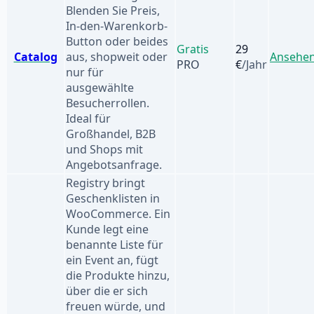
Blenden Sie Preis,
In-den-Warenkorb-
Button oder beides
Gratis
29
Catalog
aus, shopweit oder
Ansehe
PRO
€
/Jahr
nur für
ausgewählte
Besucherrollen.
Ideal für
Großhandel, B2B
und Shops mit
Angebotsanfrage.
Registry bringt
Geschenklisten in
WooCommerce. Ein
Kunde legt eine
benannte Liste für
ein Event an, fügt
die Produkte hinzu,
über die er sich
freuen würde, und