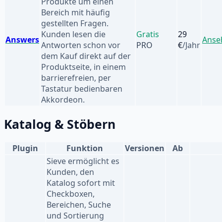
Produkte um einen
Bereich mit häufig
gestellten Fragen.
Kunden lesen die
Gratis
29
Answers
Anse
Antworten schon vor
PRO
€
/Jahr
dem Kauf direkt auf der
Produktseite, in einem
barrierefreien, per
Tastatur bedienbaren
Akkordeon.
Katalog & Stöbern
Plugin
Funktion
Versionen
Ab
Sieve ermöglicht es
Kunden, den
Katalog sofort mit
Checkboxen,
Bereichen, Suche
und Sortierung