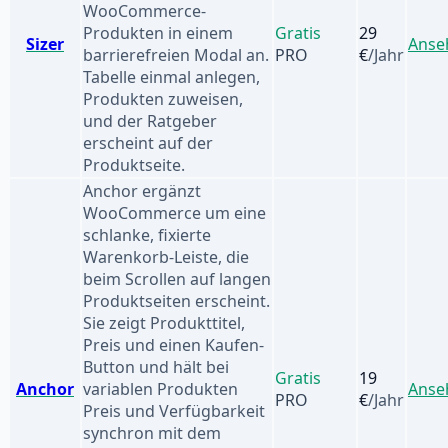
WooCommerce-
Produkten in einem
Gratis
29
Sizer
Anse
barrierefreien Modal an.
PRO
€
/Jahr
Tabelle einmal anlegen,
Produkten zuweisen,
und der Ratgeber
erscheint auf der
Produktseite.
Anchor ergänzt
WooCommerce um eine
schlanke, fixierte
Warenkorb-Leiste, die
beim Scrollen auf langen
Produktseiten erscheint.
Sie zeigt Produkttitel,
Preis und einen Kaufen-
Button und hält bei
Gratis
19
Anchor
variablen Produkten
Anse
PRO
€
/Jahr
Preis und Verfügbarkeit
synchron mit dem