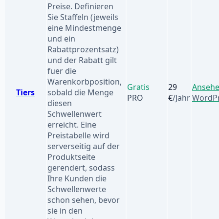
Preise. Definieren
Sie Staffeln (jeweils
eine Mindestmenge
und ein
Rabattprozentsatz)
und der Rabatt gilt
fuer die
Warenkorbposition,
Gratis
29
Anseh
Tiers
sobald die Menge
PRO
€
/Jahr
WordPr
diesen
Schwellenwert
erreicht. Eine
Preistabelle wird
serverseitig auf der
Produktseite
gerendert, sodass
Ihre Kunden die
Schwellenwerte
schon sehen, bevor
sie in den