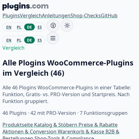
Zum Inhalt springen
Plugins
Vergleich
Anleitungen
Shop-Checks
GitHub
EN
PL
DE
ES
EN
PL
DE
ES
Vergleich
Alle Plogins WooCommerce-Plugins
im Vergleich (46)
Alle 46 Plogins WooCommerce-Plugins in einer Tabelle:
Funktion, Gratis- vs. PRO-Version und Startpreis. Nach
Funktion gruppiert.
46 Plugins · 42 mit PRO-Version · 7 Funktionsgruppen
Produktseite
Katalog & Stöbern
Preise & Rabatte
Aktionen & Conversion
Warenkorb & Kasse
B2B &
Bestellungen
Shop-Tools & Compliance