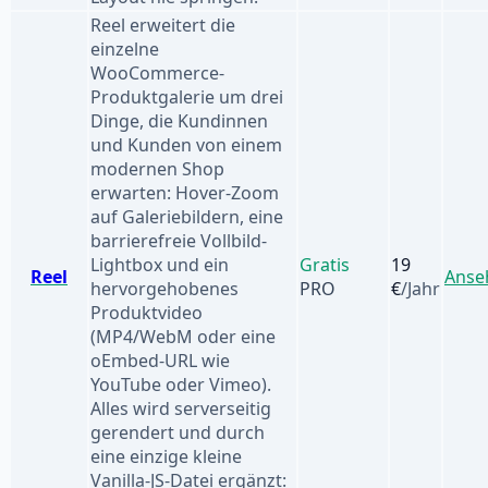
Reel erweitert die
einzelne
WooCommerce-
Produktgalerie um drei
Dinge, die Kundinnen
und Kunden von einem
modernen Shop
erwarten: Hover-Zoom
auf Galeriebildern, eine
barrierefreie Vollbild-
Lightbox und ein
Gratis
19
Reel
Anse
hervorgehobenes
PRO
€
/Jahr
Produktvideo
(MP4/WebM oder eine
oEmbed-URL wie
YouTube oder Vimeo).
Alles wird serverseitig
gerendert und durch
eine einzige kleine
Vanilla-JS-Datei ergänzt: