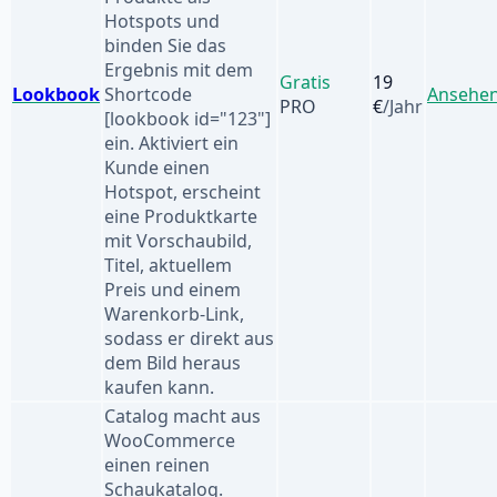
Hotspots und
binden Sie das
Ergebnis mit dem
Gratis
19
Lookbook
Shortcode
Ansehe
PRO
€
/Jahr
[lookbook id="123"]
ein. Aktiviert ein
Kunde einen
Hotspot, erscheint
eine Produktkarte
mit Vorschaubild,
Titel, aktuellem
Preis und einem
Warenkorb-Link,
sodass er direkt aus
dem Bild heraus
kaufen kann.
Catalog macht aus
WooCommerce
einen reinen
Schaukatalog.