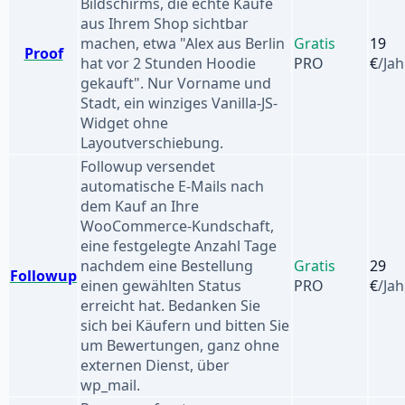
Bildschirms, die echte Käufe
aus Ihrem Shop sichtbar
machen, etwa "Alex aus Berlin
Gratis
19
Proof
hat vor 2 Stunden Hoodie
PRO
€
/Jah
gekauft". Nur Vorname und
Stadt, ein winziges Vanilla-JS-
Widget ohne
Layoutverschiebung.
Followup versendet
automatische E-Mails nach
dem Kauf an Ihre
WooCommerce-Kundschaft,
eine festgelegte Anzahl Tage
nachdem eine Bestellung
Gratis
29
Followup
einen gewählten Status
PRO
€
/Jah
erreicht hat. Bedanken Sie
sich bei Käufern und bitten Sie
um Bewertungen, ganz ohne
externen Dienst, über
wp_mail.