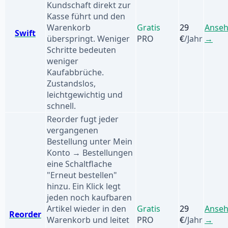
Kundschaft direkt zur
Kasse führt und den
Warenkorb
Gratis
29
Anse
Swift
überspringt. Weniger
PRO
€
/Jahr
→
Schritte bedeuten
weniger
Kaufabbrüche.
Zustandslos,
leichtgewichtig und
schnell.
Reorder fugt jeder
vergangenen
Bestellung unter Mein
Konto → Bestellungen
eine Schaltflache
"Erneut bestellen"
hinzu. Ein Klick legt
jeden noch kaufbaren
Artikel wieder in den
Gratis
29
Anse
Reorder
Warenkorb und leitet
PRO
€
/Jahr
→