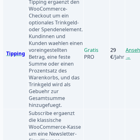
Tipping ergaenzt den
WooCommerce-
Checkout um ein
optionales Trinkgeld-
oder Spendenelement.
Kundinnen und
Kunden waehlen einen
voreingestellten
Gratis
29
Anse
Tipping
Betrag, eine feste
PRO
€
/Jahr
→
Summe oder einen
Prozentsatz des
Warenkorbs, und das
Trinkgeld wird als
Gebuehr zur
Gesamtsumme
hinzugefuegt.
Subscribe ergaenzt
die klassische
WooCommerce-Kasse
um eine Newsletter-