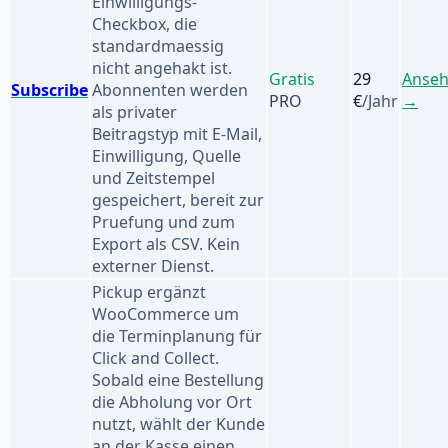
Einwilligungs-
Checkbox, die
standardmaessig
nicht angehakt ist.
Gratis
29
Anse
Subscribe
Abonnenten werden
PRO
€
/Jahr
→
als privater
Beitragstyp mit E-Mail,
Einwilligung, Quelle
und Zeitstempel
gespeichert, bereit zur
Pruefung und zum
Export als CSV. Kein
externer Dienst.
Pickup ergänzt
WooCommerce um
die Terminplanung für
Click and Collect.
Sobald eine Bestellung
die Abholung vor Ort
nutzt, wählt der Kunde
an der Kasse einen