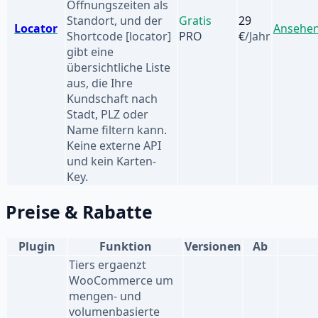
Öffnungszeiten als
Standort, und der
Gratis
29
Locator
Ansehe
Shortcode [locator]
PRO
€
/Jahr
gibt eine
übersichtliche Liste
aus, die Ihre
Kundschaft nach
Stadt, PLZ oder
Name filtern kann.
Keine externe API
und kein Karten-
Key.
Preise & Rabatte
Plugin
Funktion
Versionen
Ab
Tiers ergaenzt
WooCommerce um
mengen- und
volumenbasierte