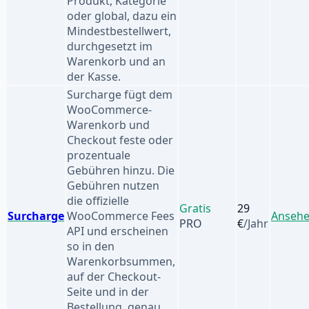
Produkt, Kategorie
oder global, dazu ein
Mindestbestellwert,
durchgesetzt im
Warenkorb und an
der Kasse.
Surcharge fügt dem
WooCommerce-
Warenkorb und
Checkout feste oder
prozentuale
Gebühren hinzu. Die
Gebühren nutzen
die offizielle
Gratis
29
Surcharge
WooCommerce Fees
Anseh
PRO
€
/Jahr
API und erscheinen
so in den
Warenkorbsummen,
auf der Checkout-
Seite und in der
Bestellung, genau