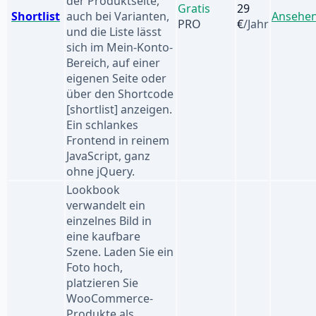
der Produktseite,
Gratis
29
Shortlist
auch bei Varianten,
Ansehe
PRO
€
/Jahr
und die Liste lässt
sich im Mein-Konto-
Bereich, auf einer
eigenen Seite oder
über den Shortcode
[shortlist] anzeigen.
Ein schlankes
Frontend in reinem
JavaScript, ganz
ohne jQuery.
Lookbook
verwandelt ein
einzelnes Bild in
eine kaufbare
Szene. Laden Sie ein
Foto hoch,
platzieren Sie
WooCommerce-
Produkte als