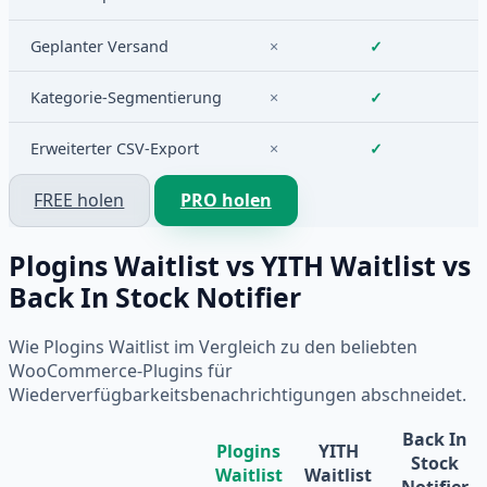
Geplanter Versand
×
✓
Kategorie-Segmentierung
×
✓
Erweiterter CSV-Export
×
✓
FREE holen
PRO holen
Plogins Waitlist vs YITH Waitlist vs
Back In Stock Notifier
Wie Plogins Waitlist im Vergleich zu den beliebten
WooCommerce-Plugins für
Wiederverfügbarkeitsbenachrichtigungen abschneidet.
Back In
Plogins
YITH
Stock
Waitlist
Waitlist