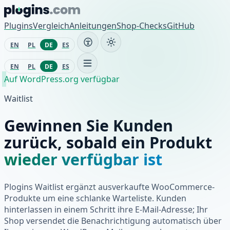
Zum Inhalt springen
Plugins
Vergleich
Anleitungen
Shop-Checks
GitHub
EN
PL
DE
ES
EN
PL
DE
ES
Auf WordPress.org verfügbar
Waitlist
Gewinnen Sie Kunden
zurück, sobald ein Produkt
wieder verfügbar ist
Plogins Waitlist ergänzt ausverkaufte WooCommerce-
Produkte um eine schlanke Warteliste. Kunden
hinterlassen in einem Schritt ihre E-Mail-Adresse; Ihr
Shop versendet die Benachrichtigung automatisch über