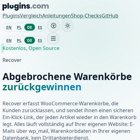
Zum Inhalt springen
Plugins
Vergleich
Anleitungen
Shop-Checks
GitHub
EN
PL
DE
ES
EN
PL
DE
ES
Kostenlos, Open Source
Recover
Abgebrochene Warenkörbe
zurückgewinnen
Recover erfasst WooCommerce-Warenkörbe, die
Kunden zurücklassen, und sendet ihnen einen sicheren
Ein-Klick-Link, der jeden Artikel wieder in den Warenkorb
legt. Alles läuft vollständig auf Ihrer eigenen Website: E-
Mails über wp_mail, Warenkorbdaten in Ihrer eigenen
Datenbank, kein Drittanbieterdienst.