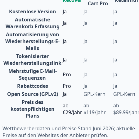
Cart Pro
Kostenlose Version
Ja
Ja
Ja
Automatische
Ja
Ja
Ja
Warenkorb-Erfassung
Automatisierung von
Wiederherstellungs-E-
Ja
Ja
Ja
Mails
Tokenisierter
Ja
Ja
Ja
Wiederherstellungslink
Mehrstufige E-Mail-
Pro
Ja
Ja
Sequenzen
Rabattcodes
Pro
Ja
Ja
Open Source (GPLv2)
Ja
GPL-Kern
GPL-Kern
Preis des
ab
ab
ab
kostenpflichtigen
€29/Jahr
$119/Jahr
$89.99/Jah
Plans
Wettbewerberdaten und Preise Stand Juni 2026; aktuelle
Preise auf den Websites der Anbieter prüfen.