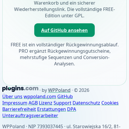
Warenkorb und ein sicherer
Wiederherstellungslink. Die vollständige FREE-
Edition unter GPL.
Auf GitHub ansehen
FREE ist ein vollständiger Rückgewinnungsablauf.
PRO ergänzt Rückgewinnungsgutscheine,
mehrstufige Sequenzen und Conversion-
Analysen.
·
by
WPPoland
·
© 2026
Über uns
wppoland.com
GitHub
Impressum
AGB
Lizenz
Support
Datenschutz
Cookies
Barrierefreiheit
Erstattungen
DPA
Unterauftragsverarbeiter
WPPoland · NIP 7393037445 · ul. Starowiejska 16/2, 81-