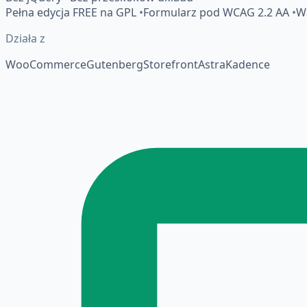
Pełna edycja FREE na GPL
•
Formularz pod WCAG 2.2 AA
•
Wa
Działa z
WooCommerce
Gutenberg
Storefront
Astra
Kadence