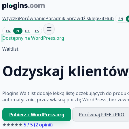
Przejdź do treści
Wtyczki
Porównanie
Poradniki
Sprawdź sklep
GitHub
EN
EN
PL
DE
ES
Dostępny na WordPress.org
Waitlist
Odzyskaj klientów
Plogins Waitlist dodaje lekką listę oczekujących do pro
automatycznie, przez własną pocztę WordPress, bez zewnętr
Pobierz z WordPress.org
Porównaj FREE i PRO
★★★★★
5 / 5 (2 opinii)