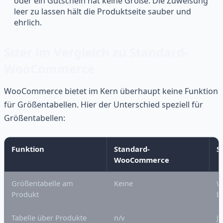
oder ein Gutschein hat keine Größe. Die Zuweisung
leer zu lassen hält die Produktseite sauber und
ehrlich.
Sizer im Vergleich zu Standard-
WooCommerce
WooCommerce bietet im Kern überhaupt keine Funktion
für Größentabellen. Hier der Unterschied speziell für
Größentabellen:
Funktion
Standard-
S
WooCommerce
Größentabelle am
Keine
W
Produkt
b
Tabelle über Produkte
n/v
J