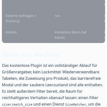
O
Externe Anfragen /
n/v
K
Tracking
I
Kosten
Kostenlos (Kern hat
K
keine)
q
Raum zum Wachsen
Das kostenlose Plugin ist ein vollständiger Ablauf für
Größenratgeber, kein Lockmittel: Wiederverwendbare
Tabellen, die Zuweisung pro Produkt, das barrierefreie
Modal und der saubere Leerzustand sind alle enthalten.
Es stellt außerdem Filter bereit, die Raum für
reichhaltigeres Verhalten obenauf lassen: einen Filter
und einen Dienst
, um die
sizer/match_size
SizeMatcher