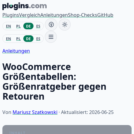
Zum Inhalt springen
Plugins
Vergleich
Anleitungen
Shop-Checks
GitHub
EN
PL
DE
ES
EN
PL
DE
ES
Anleitungen
WooCommerce
Größentabellen:
Größenratgeber gegen
Retouren
Von
Mariusz Szatkowski
· Aktualisiert: 2026-06-25
INHALT