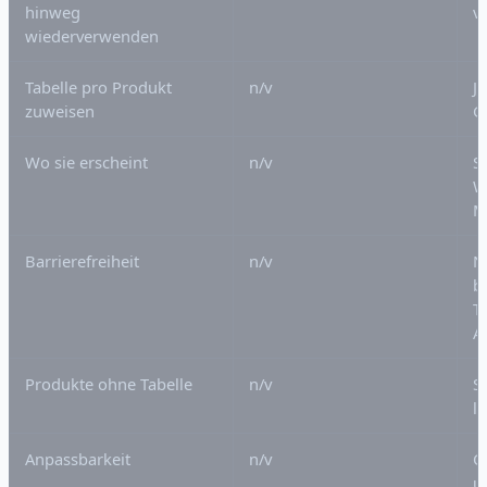
hinweg
v
wiederverwenden
Tabelle pro Produkt
n/v
J
zuweisen
G
Wo sie erscheint
n/v
S
W
M
Barrierefreiheit
n/v
N
b
T
A
Produkte ohne Tabelle
n/v
St
l
Anpassbarkeit
n/v
C
u