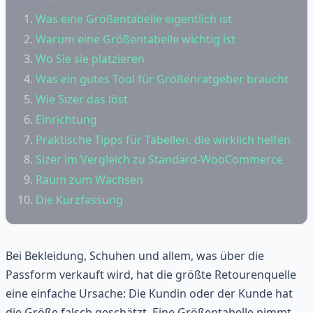
Was eine Größentabelle eigentlich ist
Warum eine Größentabelle wichtig ist
Wo Sie sie platzieren
Was ein gutes Tool für Größenratgeber braucht
Wie Sizer das löst
Einrichtung
Praktische Tipps für Tabellen, die wirklich helfen
Sizer im Vergleich zu Standard-WooCommerce
Raum zum Wachsen
Die Kurzfassung
Bei Bekleidung, Schuhen und allem, was über die
Passform verkauft wird, hat die größte Retourenquelle
eine einfache Ursache: Die Kundin oder der Kunde hat
die Größe falsch geschätzt. Eine Größentabelle nimmt