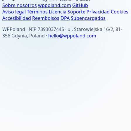
Sobre nosotros
wppoland.com
GitHub
Aviso legal
Términos
Licencia
Soporte
Privacidad
Cookies
Accesibilidad
Reembolsos
DPA
Subencargados
WPPoland · NIP 7393037445 · ul. Starowiejska 16/2, 81-
356 Gdynia, Poland ·
hello@wppoland.com