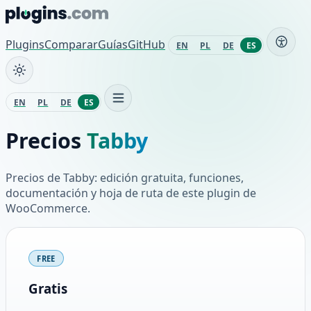
Saltar al contenido
Plugins
Comparar
Guías
GitHub
EN
PL
DE
ES
EN
PL
DE
ES
Precios
Tabby
Precios de Tabby: edición gratuita, funciones,
documentación y hoja de ruta de este plugin de
WooCommerce.
Planes y precios
FREE
Gratis