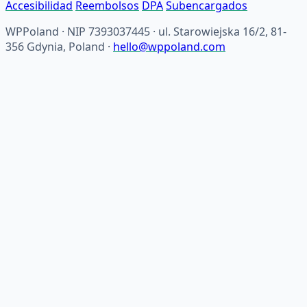
Accesibilidad
Reembolsos
DPA
Subencargados
WPPoland · NIP 7393037445 · ul. Starowiejska 16/2, 81-
356 Gdynia, Poland ·
hello@wppoland.com