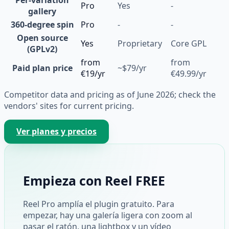
Pro
Yes
-
gallery
360-degree spin
Pro
-
-
Open source
Yes
Proprietary
Core GPL
(GPLv2)
from
from
Paid plan price
~$79/yr
€19/yr
€49.99/yr
Competitor data and pricing as of June 2026; check the
vendors' sites for current pricing.
Ver planes y precios
Empieza con Reel FREE
Reel Pro amplía el plugin gratuito. Para
empezar, hay una galería ligera con zoom al
pasar el ratón, una lightbox y un vídeo