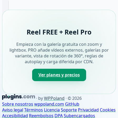
Reel FREE + Reel Pro
Empieza con la galería gratuita con zoom y
lightbox. PRO añade vídeos externos, galerías por
variante, vista de rotación de 360°, reglas de
autoplay y carga diferida por CDN.
Ver planes y precios
·
by
WPPoland
·
© 2026
Sobre nosotros
wppoland.com
GitHub
Aviso legal
Términos
Licencia
Soporte
Privacidad
Cookies
Accesibilidad
Reembolsos
DPA
Subencargados