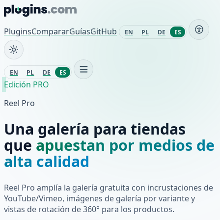
Saltar al contenido
Plugins
Comparar
Guías
GitHub
EN
PL
DE
ES
EN
PL
DE
ES
Edición PRO
Reel Pro
Una galería para tiendas
que
apuestan por medios de
alta calidad
Reel Pro amplía la galería gratuita con incrustaciones de
YouTube/Vimeo, imágenes de galería por variante y
vistas de rotación de 360° para los productos.