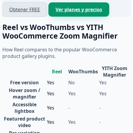
Obtener FREE
Ver planes y precios
Reel vs WooThumbs vs YITH
WooCommerce Zoom Magnifier
How Reel compares to the popular WooCommerce
product gallery plugins.
YITH Zoom
Reel
WooThumbs
Magnifier
Free version
Yes
No
Yes
Hover zoom /
Yes
Yes
Yes
magnifier
Accessible
Yes
-
-
lightbox
Featured product
Yes
Yes
-
video
Per-variation