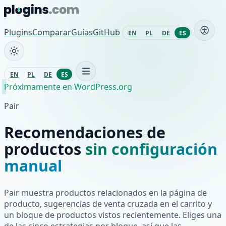
Saltar al contenido
Plugins
Comparar
Guías
GitHub
EN
PL
DE
ES
EN
PL
DE
ES
Próximamente en WordPress.org
Pair
Recomendaciones de
productos
sin configuración
manual
Pair muestra productos relacionados en la página de
producto, sugerencias de venta cruzada en el carrito y
un bloque de productos vistos recientemente. Eliges una
de las cinco estrategias por bloque, así que las