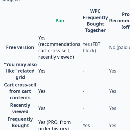
WPC
Pro
Frequently
Pair
Recomme
Bought
(off
Together
Yes
(recommendations,
Yes (FBT
Free version
No (paid 
cart cross-sell,
block)
recently viewed)
"You may also
like" related
Yes
-
Yes
grid
Cart cross-sell
from cart
Yes
-
Yes
contents
Recently
Yes
-
Yes
viewed
Frequently
Yes (PRO, from
Bought
Yes
Yes
order history)