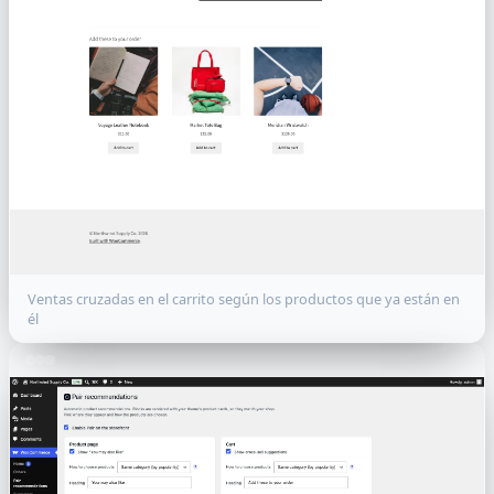
Ventas cruzadas en el carrito según los productos que ya están en
él