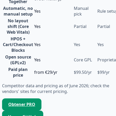
Together
Automatic, no
Manual
Yes
Rule setu
manual setup
pick
No layout
shift (Core
Yes
Partial
Partial
Web Vitals)
HPOS +
Cart/Checkout
Yes
Yes
Yes
Blocks
Open source
Yes
Core GPL
Proprieta
(GPLv2)
Paid plan
from €29/yr
$99.50/yr
$99/yr
price
Competitor data and pricing as of June 2026; check the
vendors' sites for current pricing.
Obtener PRO