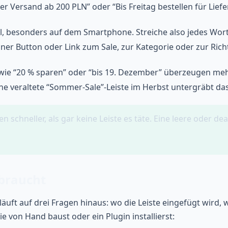
r Versand ab 200 PLN” oder “Bis Freitag bestellen für Lief
al, besonders auf dem Smartphone. Streiche also jedes Wort,
lner Button oder Link zum Sale, zur Kategorie oder zur Richt
e “20 % sparen” oder “bis 19. Dezember” überzeugen mehr 
ne veraltete “Sommer-Sale”-Leiste im Herbst untergräbt das V
 schneller, als gar keine Leiste es täte. Eine leere oder deak
braucht
t auf drei Fragen hinaus: wo die Leiste eingefügt wird, wie
e von Hand baust oder ein Plugin installierst: