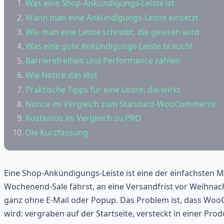
Was eine Shop-Ankündigungs-Leiste ist
Wann man eine Ankündigungs-Leiste einsetzt
Wie man eine Leiste schreibt, die gelesen wird
Was eine gute Ankündigungs-Leiste braucht
Barrierefreiheit und Performance zählen
Wie Notice das löst
Praktische Tipps für eine Leiste, die wirkt
Notice im Vergleich zum Standard-WooCommerce
Kostenlos im Vergleich zu PRO
Die Kurzfassung
Eine Shop-Ankündigungs-Leiste ist eine der einfachsten 
Wochenend-Sale fährst, an eine Versandfrist vor Weihnacht
ganz ohne E-Mail oder Popup. Das Problem ist, dass WooC
wird: vergraben auf der Startseite, versteckt in einer Prod