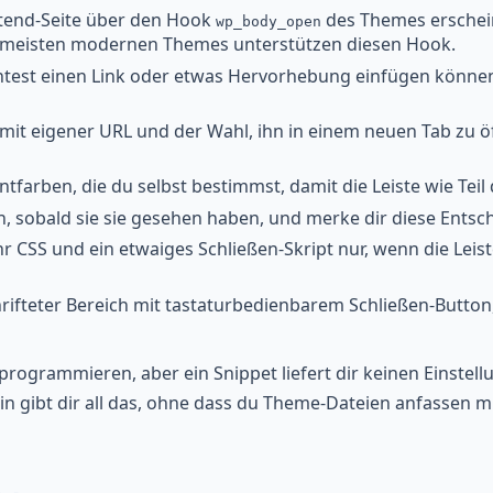
ontend-Seite über den Hook
des Themes erschein
wp_body_open
e meisten modernen Themes unterstützen diesen Hook.
est einen Link oder etwas Hervorhebung einfügen können, o
 mit eigener URL und der Wahl, ihn in einem neuen Tab zu öf
tfarben, die du selbst bestimmst, damit die Leiste wie Teil
n, sobald sie sie gesehen haben, und merke dir diese Entsc
hr CSS und ein etwaiges Schließen-Skript nur, wenn die Leiste
chrifteter Bereich mit tastaturbedienbarem Schließen-Button
ogrammieren, aber ein Snippet liefert dir keinen Einstell
in gibt dir all das, ohne dass du Theme-Dateien anfassen mu