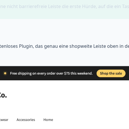
eine nicht barrierefreie Leiste die erste Hürde, auf die ein T
stenloses Plugin, das genau eine shopweite Leiste oben in