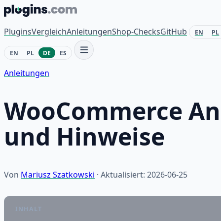
Zum Inhalt springen
Plugins
Vergleich
Anleitungen
Shop-Checks
GitHub
EN
PL
EN
PL
DE
ES
Anleitungen
WooCommerce Ankü
und Hinweise
Von
Mariusz Szatkowski
· Aktualisiert: 2026-06-25
INHALT