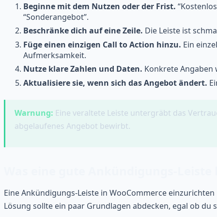
Beginne mit dem Nutzen oder der Frist.
“Kostenlose
“Sonderangebot”.
Beschränke dich auf eine Zeile.
Die Leiste ist schm
Füge einen einzigen Call to Action hinzu.
Ein einze
Aufmerksamkeit.
Nutze klare Zahlen und Daten.
Konkrete Angaben wi
Aktualisiere sie, wenn sich das Angebot ändert.
Ei
Warnung:
Eine veraltete Leiste untergräbt das Vertrauen
abgelaufenes Angebot bewirbt.
Was eine gute Ankündigungs-Leiste 
Eine Ankündigungs-Leiste in WooCommerce einzurichten läuf
Lösung sollte ein paar Grundlagen abdecken, egal ob du si