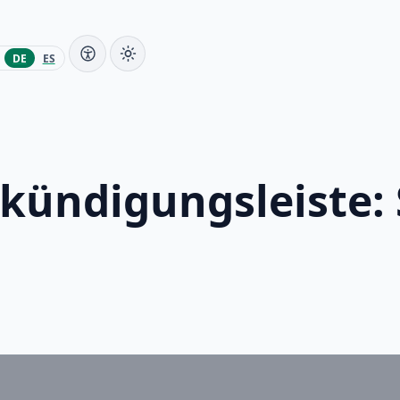
DE
ES
ndigungsleiste: S