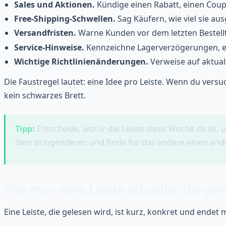
Sales und Aktionen.
Kündige einen Rabatt, einen Coupo
Free-Shipping-Schwellen.
Sag Käufern, wie viel sie au
Versandfristen.
Warne Kunden vor dem letzten Bestellt
Service-Hinweise.
Kennzeichne Lagerverzögerungen, ei
Wichtige Richtlinienänderungen.
Verweise auf aktual
Die Faustregel lautet: eine Idee pro Leiste. Wenn du versu
kein schwarzes Brett.
Tipp:
Entscheide, wofür die Leiste diese Woche da ist,
dem dringenderen und finde für das andere einen ande
Wie man eine Leiste schreibt, die ge
Eine Leiste, die gelesen wird, ist kurz, konkret und endet m