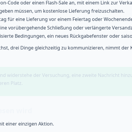
n-Code oder einen Flash-Sale an, mit einem Link zur Verka
sgeben müssen, um kostenlose Lieferung freizuschalten.
ag für eine Lieferung vor einem Feiertag oder Wochenende
ne vorübergehende Schließung oder verlängerte Versandze
isierte Bedingungen, ein neues Rückgabefenster oder sais
chst, drei Dinge gleichzeitig zu kommunizieren, nimmt der Kä
 und widerstehe der Versuchung, eine zweite Nachricht hin
ren Platz.
lesen wird
it einer einzigen Aktion.