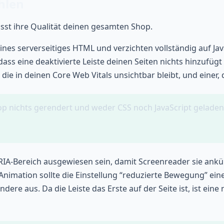
hlen
usst ihre Qualität deinen gesamten Shop.
eines serverseitiges HTML und verzichten vollständig auf J
 dass eine deaktivierte Leiste deinen Seiten nichts hinzufüg
 die in deinen Core Web Vitals unsichtbar bleibt, und einer, 
op nichts gerendert und weder CSS noch JavaScript geladen, 
er ARIA-Bereich ausgewiesen sein, damit Screenreader sie ank
e Animation sollte die Einstellung “reduzierte Bewegung” eine
re aus. Da die Leiste das Erste auf der Seite ist, ist eine n