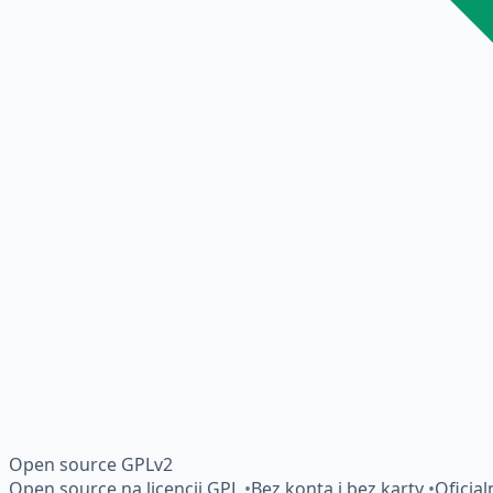
Open source GPLv2
Open source na licencji GPL
•
Bez konta i bez karty
•
Oficja