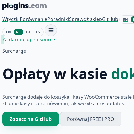
Przejdź do treści
Wtyczki
Porównanie
Poradniki
Sprawdź sklep
GitHub
EN
EN
PL
DE
ES
Za darmo, open source
Surcharge
Opłaty w kasie
dok
Surcharge dodaje do koszyka i kasy WooCommerce stałe lu
stronie kasy i na zamówieniu, jak wysyłka czy podatek.
Zobacz na GitHub
Porównaj FREE i PRO