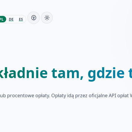
PL
DE
ES
ładnie tam, gdzie 
b procentowe opłaty. Opłaty idą przez oficjalne API opła