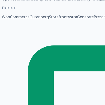
Działa z
WooCommerce
Gutenberg
Storefront
Astra
GeneratePress