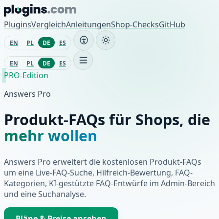
Zum Inhalt springen
Plugins
Vergleich
Anleitungen
Shop-Checks
GitHub
EN
PL
DE
ES
EN
PL
DE
ES
PRO-Edition
Answers Pro
Produkt-FAQs für Shops, die
mehr wollen
Answers Pro erweitert die kostenlosen Produkt-FAQs
um eine Live-FAQ-Suche, Hilfreich-Bewertung, FAQ-
Kategorien, KI-gestützte FAQ-Entwürfe im Admin-Bereich
und eine Suchanalyse.
Pläne & Preise ansehen