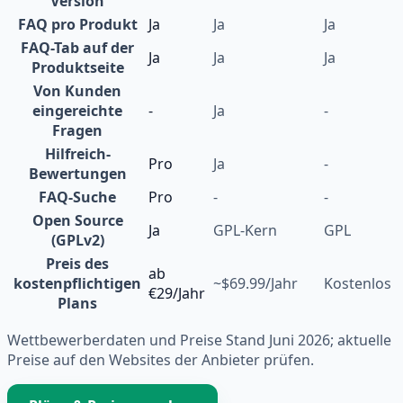
Version
FAQ pro Produkt
Ja
Ja
Ja
FAQ-Tab auf der
Ja
Ja
Ja
Produktseite
Von Kunden
eingereichte
-
Ja
-
Fragen
Hilfreich-
Pro
Ja
-
Bewertungen
FAQ-Suche
Pro
-
-
Open Source
Ja
GPL-Kern
GPL
(GPLv2)
Preis des
ab
kostenpflichtigen
~$69.99/Jahr
Kostenlos
€29/Jahr
Plans
Wettbewerberdaten und Preise Stand Juni 2026; aktuelle
Preise auf den Websites der Anbieter prüfen.