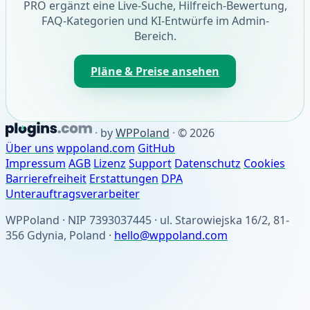
PRO ergänzt eine Live-Suche, Hilfreich-Bewertung,
FAQ-Kategorien und KI-Entwürfe im Admin-
Bereich.
Pläne & Preise ansehen
·
by
WPPoland
·
© 2026
Über uns
wppoland.com
GitHub
Impressum
AGB
Lizenz
Support
Datenschutz
Cookies
Barrierefreiheit
Erstattungen
DPA
Unterauftragsverarbeiter
WPPoland · NIP 7393037445 · ul. Starowiejska 16/2, 81-
356 Gdynia, Poland ·
hello@wppoland.com