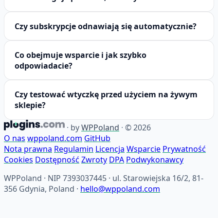
Czy subskrypcje odnawiają się automatycznie?
Co obejmuje wsparcie i jak szybko
odpowiadacie?
Czy testować wtyczkę przed użyciem na żywym
sklepie?
·
by
WPPoland
·
© 2026
O nas
wppoland.com
GitHub
Nota prawna
Regulamin
Licencja
Wsparcie
Prywatność
Cookies
Dostępność
Zwroty
DPA
Podwykonawcy
WPPoland · NIP 7393037445 · ul. Starowiejska 16/2, 81-
356 Gdynia, Poland ·
hello@wppoland.com