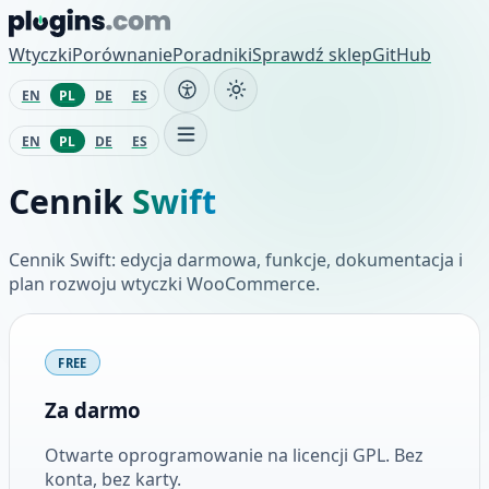
Przejdź do treści
Wtyczki
Porównanie
Poradniki
Sprawdź sklep
GitHub
EN
PL
DE
ES
EN
PL
DE
ES
Cennik
Swift
Cennik Swift: edycja darmowa, funkcje, dokumentacja i
plan rozwoju wtyczki WooCommerce.
Plany i ceny
FREE
Za darmo
Otwarte oprogramowanie na licencji GPL. Bez
konta, bez karty.