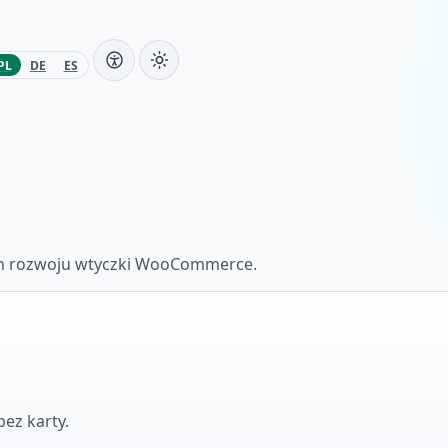
PL
DE
ES
lan rozwoju wtyczki WooCommerce.
ez karty.