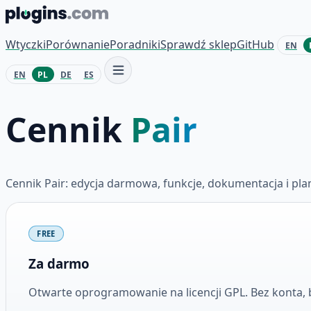
Przejdź do treści
Wtyczki
Porównanie
Poradniki
Sprawdź sklep
GitHub
EN
EN
PL
DE
ES
Cennik
Pair
Cennik Pair: edycja darmowa, funkcje, dokumentacja i p
Plany i ceny
FREE
Za darmo
Otwarte oprogramowanie na licencji GPL. Bez konta, b