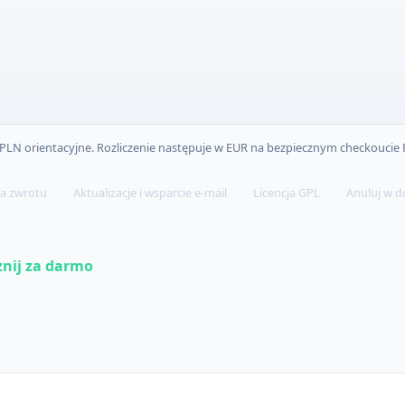
PLN orientacyjne. Rozliczenie następuje w EUR na bezpiecznym checkoucie 
a zwrotu
Aktualizacje i wsparcie e-mail
Licencja GPL
Anuluj w 
znij za darmo