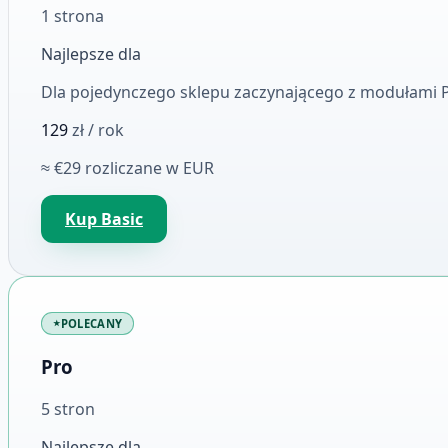
1 strona
Najlepsze dla
Dla pojedynczego sklepu zaczynającego z modułami 
129
zł
/ rok
≈ €29 rozliczane w EUR
Kup Basic
POLECANY
Pro
5 stron
Najlepsze dla