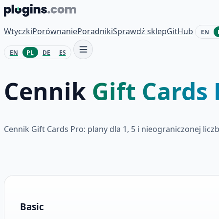
Przejdź do treści
Wtyczki
Porównanie
Poradniki
Sprawdź sklep
GitHub
EN
EN
PL
DE
ES
Cennik
Gift Cards 
Cennik Gift Cards Pro: plany dla 1, 5 i nieograniczonej li
Plany i ceny
Basic