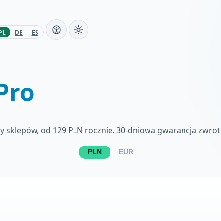
PL
DE
ES
Pro
czby sklepów, od 129 PLN rocznie. 30-dniowa gwarancja zwrotu
PLN
EUR