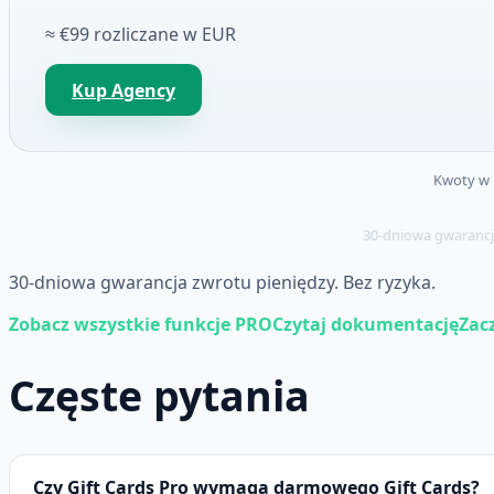
≈ €99 rozliczane w EUR
Kup Agency
Kwoty w 
30-dniowa gwarancj
30-dniowa gwarancja zwrotu pieniędzy. Bez ryzyka.
Zobacz wszystkie funkcje PRO
Czytaj dokumentację
Zac
Częste pytania
Czy Gift Cards Pro wymaga darmowego Gift Cards?