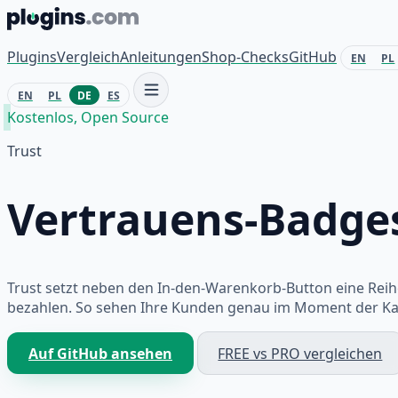
Zum Inhalt springen
Plugins
Vergleich
Anleitungen
Shop-Checks
GitHub
EN
PL
EN
PL
DE
ES
Kostenlos, Open Source
Trust
Vertrauens-Badge
Trust setzt neben den In-den-Warenkorb-Button eine Reih
bezahlen. So sehen Ihre Kunden genau im Moment der Kaufe
Auf GitHub ansehen
FREE vs PRO vergleichen