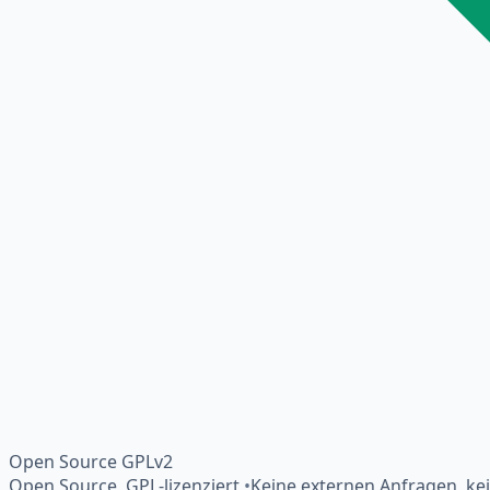
Open Source GPLv2
Open Source, GPL-lizenziert
•
Keine externen Anfragen, ke