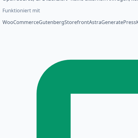
Funktioniert mit
WooCommerce
Gutenberg
Storefront
Astra
GeneratePress