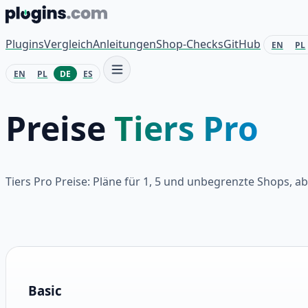
Zum Inhalt springen
Plugins
Vergleich
Anleitungen
Shop-Checks
GitHub
EN
PL
EN
PL
DE
ES
Preise
Tiers Pro
Tiers Pro Preise: Pläne für 1, 5 und unbegrenzte Shops, a
Pläne und Preise
Basic